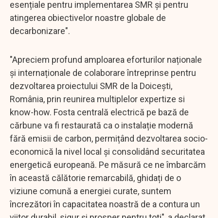
esențiale pentru implementarea SMR și pentru
atingerea obiectivelor noastre globale de
decarbonizare".
"Apreciem profund amploarea eforturilor naționale
și internaționale de colaborare întreprinse pentru
dezvoltarea proiectului SMR de la Doicești,
România, prin reunirea multiplelor expertize si
know-how. Fosta centrală electrică pe bază de
cărbune va fi restaurată ca o instalație modernă
fără emisii de carbon, permițând dezvoltarea socio-
economică la nivel local și consolidând securitatea
energetică europeană. Pe măsură ce ne îmbarcăm
în această călătorie remarcabilă, ghidați de o
viziune comună a energiei curate, suntem
încrezători în capacitatea noastră de a contura un
viitor durabil, sigur și prosper pentru toți", a declarat