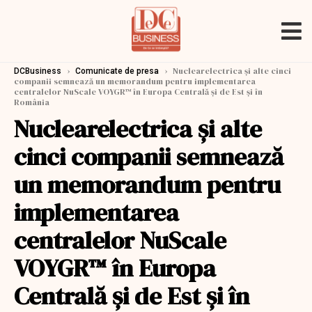
›
›
Nuclearelectrica și alte cinci
DCBusiness
Comunicate de presa
companii semnează un memorandum pentru implementarea
centralelor NuScale VOYGR™ în Europa Centrală și de Est și în
România
Nuclearelectrica și alte
cinci companii semnează
un memorandum pentru
implementarea
centralelor NuScale
VOYGR™ în Europa
Centrală și de Est și în