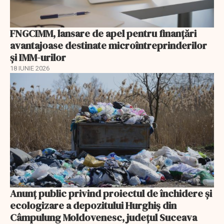
FNGCIMM, lansare de apel pentru finanțări
avantajoase destinate microîntreprinderilor
și IMM-urilor
18 IUNIE 2026
Anunţ public privind proiectul de închidere și
ecologizare a depozitului Hurghiș din
Câmpulung Moldovenesc, judeţul Suceava