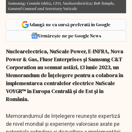
Samsung; Cosmin Ghita, CEO, Nuclearelectrica; Bob Temple,
General Counsel and Secretary NuScale
Adaugă-ne ca sursă preferată în Google
Urmărește-ne pe Google News
Nuclearelectrica, NuScale Power, E-INFRA, Nova
Power & Gas, Fluor Enterprises și Samsung C&T
Corporation au semnat astăzi, 13 iunie 2023, un
Memorandum de Înțelegere pentru a colabora în
implementarea centralelor electrice NuScale
VOYGR™ în Europa Centrală și de Est și în
România.
Memorandumul de înțelegere reunește expertiză
de nivel mondial și experiențe valoroase axate pe
potențiala extindere și dezvoltare a implementării