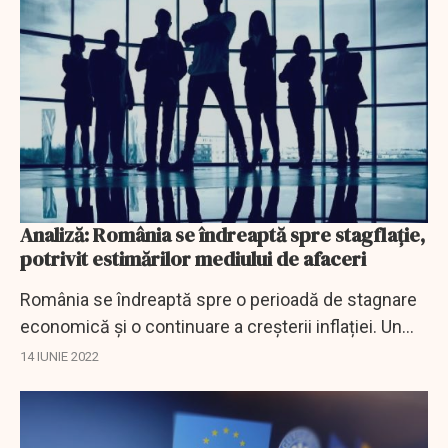
Analiză: România se îndreaptă spre stagflație,
potrivit estimărilor mediului de afaceri
România se îndreaptă spre o perioadă de stagnare
economică și o continuare a creșterii inflației. Un
scenariu potențial, cunoscut sub numele de
14 IUNIE 2022
stagflație, care determină companiile să...