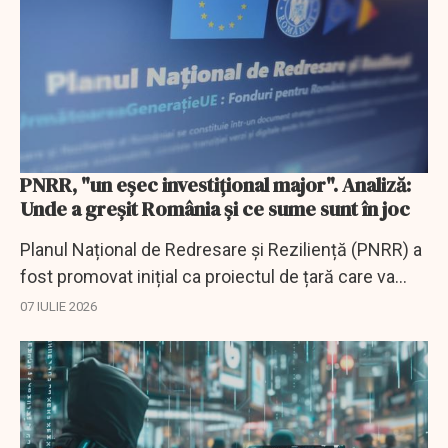
PNRR, "un eșec investițional major". Analiză:
Unde a greşit România şi ce sume sunt în joc
Planul Național de Redresare și Reziliență (PNRR) a
fost promovat inițial ca proiectul de țară care va
moderniza structural România, aducând miliarde de
07 IULIE 2026
euro pentru spitale, autostrăzi și...