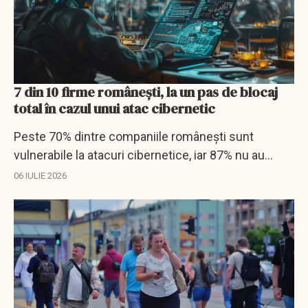
7 din 10 firme românești, la un pas de blocaj
total în cazul unui atac cibernetic
Peste 70% dintre companiile românești sunt
vulnerabile la atacuri cibernetice, iar 87% nu au
protocoale speciale de reacție, potrivit unei analize
06 IULIE 2026
Frames și Infosec Center.