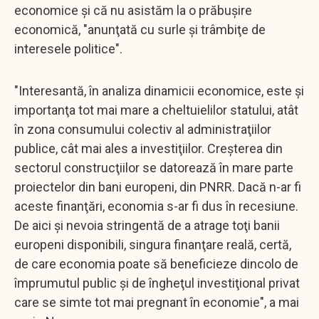
economice şi că nu asistăm la o prăbuşire
economică, "anunţată cu surle şi trâmbiţe de
interesele politice".
"Interesantă, în analiza dinamicii economice, este şi
importanţa tot mai mare a cheltuielilor statului, atât
în zona consumului colectiv al administraţiilor
publice, cât mai ales a investiţiilor. Creşterea din
sectorul construcţiilor se datorează în mare parte
proiectelor din bani europeni, din PNRR. Dacă n-ar fi
aceste finanţări, economia s-ar fi dus în recesiune.
De aici şi nevoia stringentă de a atrage toţi banii
europeni disponibili, singura finanţare reală, certă,
de care economia poate să beneficieze dincolo de
împrumutul public şi de îngheţul investiţional privat
care se simte tot mai pregnant în economie", a mai