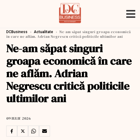
›
›
Ne-am săpat singuri groapa economică
DCBusiness
Actualitate
în care ne aflăm. Adrian Negrescu critică politicile ultimilor ani
Ne-am săpat singuri
groapa economică în care
ne aflăm. Adrian
Negrescu critică politicile
ultimilor ani
09 IULIE 2026