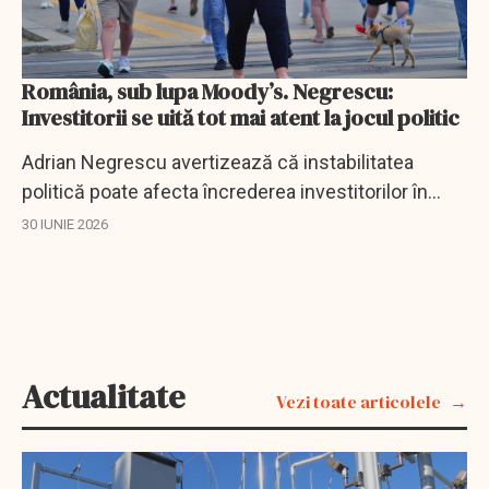
România, sub lupa Moody’s. Negrescu:
Investitorii se uită tot mai atent la jocul politic
Adrian Negrescu avertizează că instabilitatea
politică poate afecta încrederea investitorilor în
România, chiar dacă deficitul bugetar a scăzut în
30 IUNIE 2026
primele cinci luni.
Actualitate
Vezi toate articolele