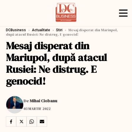
›
›
›
Mesaj disperat din Mariupol,
DCBusiness
Actualitate
Stiri
după atacul Rusiei: Ne distrug. E genocid!
Mesaj disperat din
Mariupol, după atacul
Rusiei: Ne distrug. E
genocid!
De
Mihai Ciobanu
03 MARTIE 2022