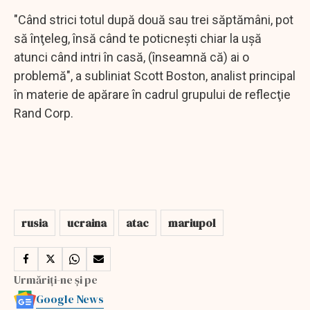
"Când strici totul după două sau trei săptămâni, pot
să înţeleg, însă când te poticneşti chiar la uşă
atunci când intri în casă, (înseamnă că) ai o
problemă", a subliniat Scott Boston, analist principal
în materie de apărare în cadrul grupului de reflecţie
Rand Corp.
rusia
ucraina
atac
mariupol
Urmăriți-ne și pe
Google News