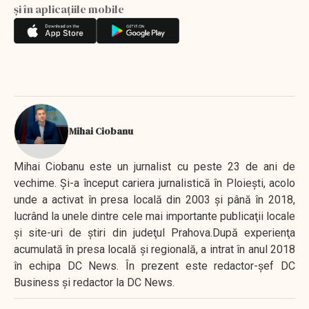
și în aplicațiile mobile
Mihai Ciobanu
Mihai Ciobanu este un jurnalist cu peste 23 de ani de
vechime. Şi-a început cariera jurnalistică în Ploieşti, acolo
unde a activat în presa locală din 2003 şi până în 2018,
lucrând la unele dintre cele mai importante publicaţii locale
şi site-uri de ştiri din judeţul Prahova.După experienţa
acumulată în presa locală şi regională, a intrat în anul 2018
în echipa DC News. În prezent este redactor-şef DC
Business şi redactor la DC News.