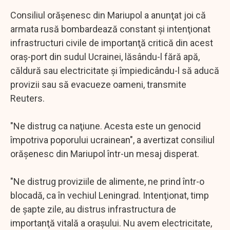
Consiliul orăşenesc din Mariupol a anunţat joi că
armata rusă bombardează constant şi intenţionat
infrastructuri civile de importanţă critică din acest
oraş-port din sudul Ucrainei, lăsându-l fără apă,
căldură sau electricitate şi împiedicându-l să aducă
provizii sau să evacueze oameni, transmite
Reuters.
"Ne distrug ca naţiune. Acesta este un genocid
împotriva poporului ucrainean", a avertizat consiliul
orăşenesc din Mariupol într-un mesaj disperat.
"Ne distrug proviziile de alimente, ne prind într-o
blocadă, ca în vechiul Leningrad. Intenţionat, timp
de şapte zile, au distrus infrastructura de
importanţă vitală a oraşului. Nu avem electricitate,