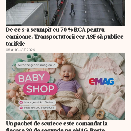
De ce s-a scumpit cu 70 % RCA pentru
camioane. Transportatorii cer ASF să publice
tarifele
05 AUGUST 2026
Un pachet de scutece este comandat la
fiecare 30 de secunde pe eMAG. Peste