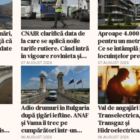
nări,
CNAIR clarifică data de
Aproape 4.000
ă că
la care se aplică noile
pentru un metr
ndate
tarife rutiere. Când intră
Ce se întâmplă 
în vigoare rovinieta și
locuințelor p
TollRo
07 AUGUST 2026
07 AUGUST 2026
Adio drumuri în Bulgaria
Val de angajări 
după țigări ieftine. ANAF
Transelectrica
și Vama îi trec pe
Transgaz și
riscă
cumpărători într-un
Hidroelectrica
scal
registru electronic
400 de posturi
06 AUGUST 2026
06 AUGUST 2026