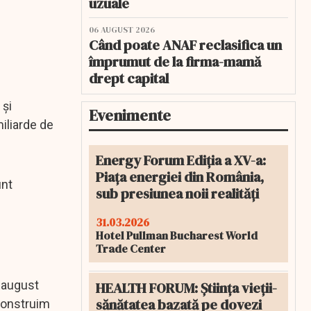
uzuale
06 AUGUST 2026
Când poate ANAF reclasifica un
împrumut de la firma-mamă
drept capital
 și
Evenimente
miliarde de
Energy Forum Ediția a XV-a:
Piața energiei din România,
unt
sub presiunea noii realități
31.03.2026
Hotel Pullman Bucharest World
Trade Center
9 august
HEALTH FORUM: Știința vieții-
sănătatea bazată pe dovezi
 construim