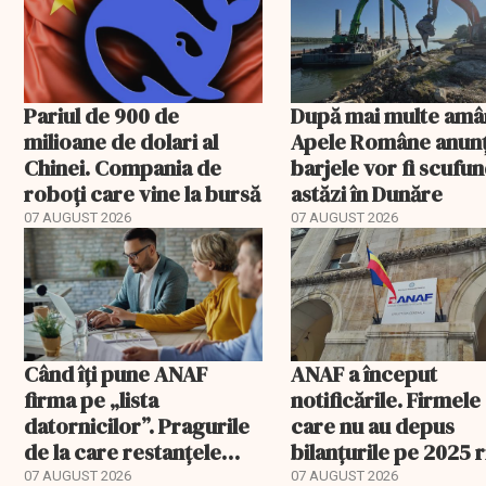
Pariul de 900 de
După mai multe amâ
milioane de dolari al
Apele Române anunț
Chinei. Compania de
barjele vor fi scufu
roboți care vine la bursă
astăzi în Dunăre
07 AUGUST 2026
07 AUGUST 2026
Când îți pune ANAF
ANAF a început
firma pe „lista
notificările. Firmele
datornicilor”. Pragurile
care nu au depus
de la care restanțele
bilanțurile pe 2025 
devin publice
să ajungă inactive fi
07 AUGUST 2026
07 AUGUST 2026