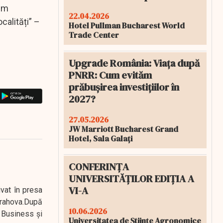
zăm
22.04.2026
calități” –
Hotel Pullman Bucharest World
Trade Center
Upgrade România: Viața după
PNRR: Cum evităm
prăbușirea investițiilor în
2027?
27.05.2026
JW Marriott Bucharest Grand
Hotel, Sala Galați
CONFERINȚA
UNIVERSITĂȚILOR EDIȚIA A
VI-A
ivat în presa
 Prahova.După
10.06.2026
 Business şi
Universitatea de Științe Agronomice