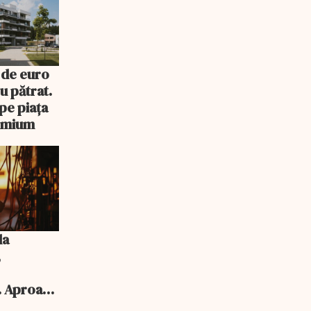
 de euro
u pătrat.
pe piața
remium
la
,
. Aproape
 aprobate