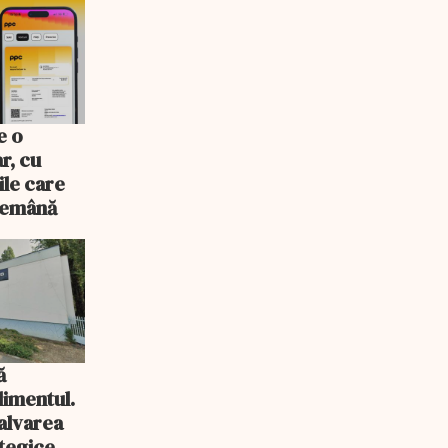
e o
r, cu
ile care
ndemână
ă
imentul.
salvarea
tegice a