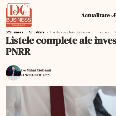
Actualitate
›
›
Listele complete ale investițiilor care cont
DCBusiness
Actualitate
Listele complete ale inve
PNRR
De
Mihai Ciobanu
14 NOIEMBRIE 2025