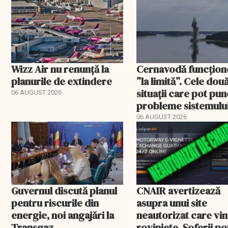
Wizz Air nu renunță la
Cernavodă funcțion
planurile de extindere
”la limită”. Cele dou
situații care pot pun
06 AUGUST 2026
probleme sistemulu
energetic
06 AUGUST 2026
Guvernul discută planul
CNAIR avertizează
pentru riscurile din
asupra unui site
energie, noi angajări la
neautorizat care vi
Transgaz,
roviniete. Șoferii po