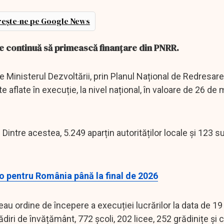
ește-ne pe Google News
care continuă să primească finanțare din PNRR.
e Ministerul Dezvoltării, prin Planul Național de Redresare
te aflate în execuție, la nivel național, în valoare de 26 de 
. Dintre acestea, 5.249 aparțin autorităților locale și 123 s
o pentru România până la final de 2026
veau ordine de începere a execuției lucrărilor la data de 1
diri de învățământ, 772 școli, 202 licee, 252 grădinițe și