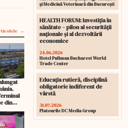
și Medicină Veterinară din București
HEALTH FORUM: Investiția în
sănătate – pilon al securității
rticolele
naționale și al dezvoltării
economice
24.06.2026
Hotel Pullman Bucharest World
Trade Center
Educația rutieră, disciplină
 alungat
obligatorie indiferent de
mânia.
vârstă
 Terminal
te din
31.07.2026
ța
Platourile DC Media Group