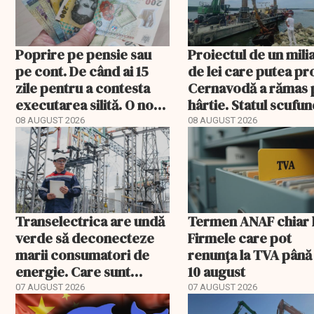
Poprire pe pensie sau
Proiectul de un mili
pe cont. De când ai 15
de lei care putea pr
zile pentru a contesta
Cernavodă a rămas 
executarea silită. O nouă
hârtie. Statul scufu
decizie CCR
acum barje în Dunăr
08 AUGUST 2026
08 AUGUST 2026
Transelectrica are undă
Termen ANAF chiar l
verde să deconecteze
Firmele care pot
marii consumatori de
renunța la TVA până
energie. Care sunt
10 august
condițiile
07 AUGUST 2026
07 AUGUST 2026