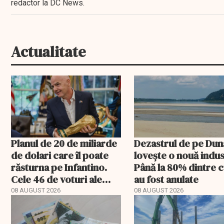
redactor la DC News.
Actualitate
Planul de 20 de miliarde
Dezastrul de pe Du
de dolari care îl poate
lovește o nouă indus
răsturna pe Infantino.
Până la 80% dintre 
Cele 46 de voturi ale
au fost anulate
Asiei decid viitorul FIFA
08 AUGUST 2026
08 AUGUST 2026