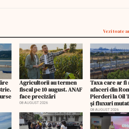
Vezi toate a
năre
Agricultorii au termen
Taxa care ar fi
trie.
fiscal pe 10 august. ANAF
afaceri din Ro
curse
face precizări
Pierderi la Oil
și fluxuri muta
08 AUGUST 2026
Portul Constan
08 AUGUST 2026