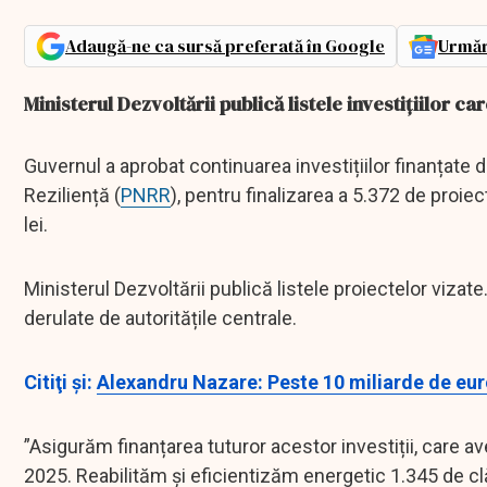
Adaugă-ne ca sursă preferată în Google
Urmăr
Ministerul Dezvoltării publică listele investițiilor 
Guvernul a aprobat continuarea investițiilor finanțate d
Reziliență (
PNRR
), pentru finalizarea a 5.372 de proiec
lei.
Ministerul Dezvoltării publică listele proiectelor vizate
derulate de autoritățile centrale.
Citiţi şi:
Alexandru Nazare: Peste 10 miliarde de eur
”Asigurăm finanțarea tuturor acestor investiții, care a
2025. Reabilităm și eficientizăm energetic 1.345 de clă