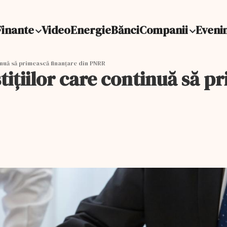
Finante
Video
Energie
Bănci
Companii
Eveni
inuă să primească finanțare din PNRR
stițiilor care continuă să p