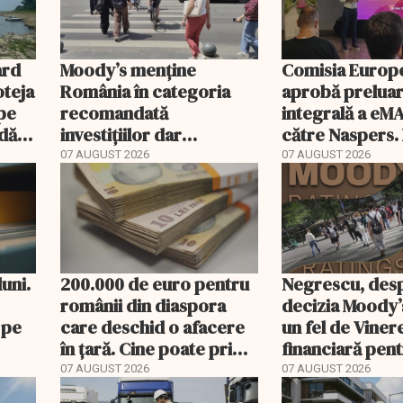
ard
Moody’s menține
Comisia Europ
oteja
România în categoria
aprobă prelua
pe
recomandată
integrală a eM
ndă
investițiilor dar
către Naspers. 
e
transmite un
Stanciu iese di
07 AUGUST 2026
07 AUGUST 2026
avertisment
acționariat
uni.
200.000 de euro pentru
Negrescu, des
românii din diaspora
decizia Moody’
 pe
care deschid o afacere
un fel de Vine
în țară. Cine poate primi
financiară pen
banii și ce trebuie
România”. Miza
07 AUGUST 2026
07 AUGUST 2026
rambursat
încheie în acea