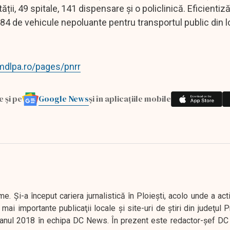
ii, 49 spitale, 141 dispensare și o policlinică. Eficienti
84 de vehicule nepoluante pentru transportul public din lo
mdlpa.ro/pages/pnrr
Google News
e și pe
și în aplicațiile mobile
. Şi-a început cariera jurnalistică în Ploieşti, acolo unde a act
mai importante publicaţii locale şi site-uri de ştiri din judeţul
 în anul 2018 în echipa DC News. În prezent este redactor-şef DC