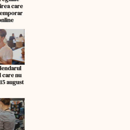
nirea care
 temporar
online
lendarul
l care nu
15 august