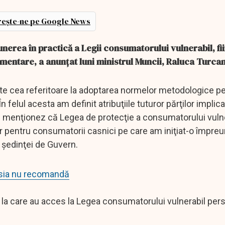
ește-ne pe Google News
rea în practică a Legii consumatorului vulnerabil, fii
lementare, a anunţat luni ministrul Muncii, Raluca Turcan
te cea referitoare la adoptarea normelor metodologice p
 felul acesta am definit atribuţiile tuturor părţilor implica
ă menţionez că Legea de protecţie a consumatorului vuln
pentru consumatorii casnici pe care am iniţiat-o împre
l şedinţei de Guvern.
misia nu recomandă
nă la care au acces la Legea consumatorului vulnerabil per