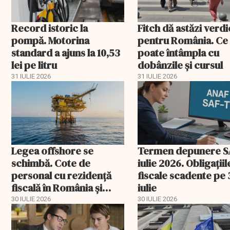
Record istoric la
Fitch dă astăzi verdi
pompă. Motorina
pentru România. Ce
standard a ajuns la 10,53
poate întâmpla cu
lei pe litru
dobânzile și cursul
31 IULIE 2026
31 IULIE 2026
Legea offshore se
Termen depunere S
schimbă. Cote de
iulie 2026. Obligațiil
personal cu rezidență
fiscale scadente pe 
fiscală în România și
iulie
raportări lunare la ANAF
30 IULIE 2026
30 IULIE 2026