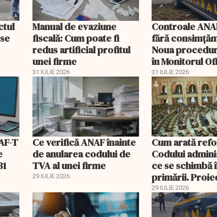
ctul
Manual de evaziune
Controale ANAF
 se
fiscală: Cum poate fi
fără consimțăm
redus artificial profitul
Noua procedură
unei firme
în Monitorul Ofi
31 IULIE 2026
31 IULIE 2026
AF-T
Ce verifică ANAF înainte
Cum arată ref
e
de anularea codului de
Codului adminis
31
TVA al unei firme
ce se schimbă 
primării. Proiec
29 IULIE 2026
linie dreaptă la
29 IULIE 2026
Parlament