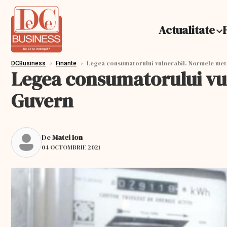
Actualitate
›
›
Legea consumatorului vulnerabil. Normele me
DCBusiness
Finante
Legea consumatorului vu
Guvern
De
Matei Ion
04 OCTOMBRIE 2021