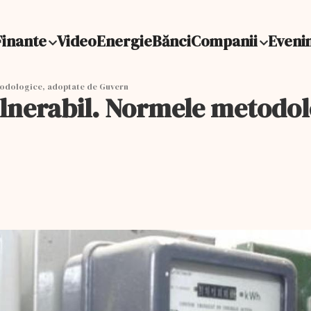
Finante
Video
Energie
Bănci
Companii
Eveni
todologice, adoptate de Guvern
lnerabil. Normele metodol