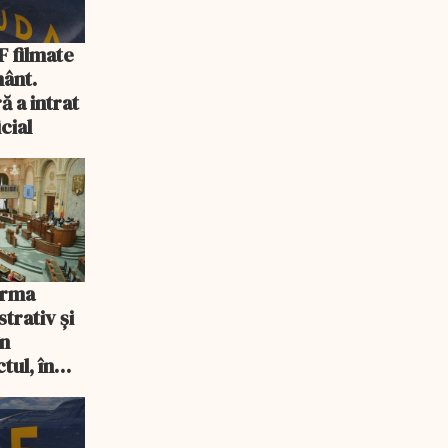
 filmate
ânt.
 a intrat
cial
orma
trativ și
în
tul, în