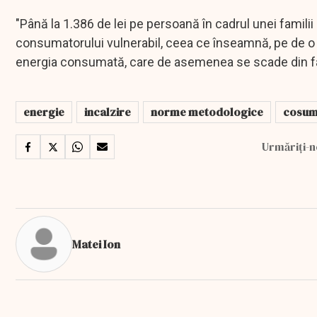
"Până la 1.386 de lei pe persoană în cadrul unei famil
consumatorului vulnerabil, ceea ce înseamnă, pe de o p
energia consumată, care de asemenea se scade din fac
energie
incalzire
norme metodologice
cosuma
Urmăriți-n
Matei Ion