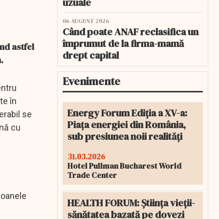
uzuale
06 AUGUST 2026
Când poate ANAF reclasifica un
împrumut de la firma-mamă
nd astfel
drept capital
.
Evenimente
entru
te în
Energy Forum Ediția a XV-a:
erabil se
Piața energiei din România,
ună cu
sub presiunea noii realități
31.03.2026
Hotel Pullman Bucharest World
Trade Center
soanele
HEALTH FORUM: Știința vieții-
sănătatea bazată pe dovezi