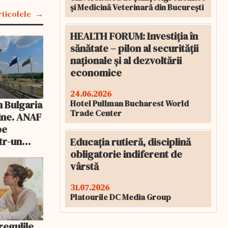
și Medicină Veterinară din București
rticolele
HEALTH FORUM: Investiția în
sănătate – pilon al securității
naționale și al dezvoltării
economice
24.06.2026
Hotel Pullman Bucharest World
n Bulgaria
Trade Center
tine. ANAF
pe
tr-un
Educația rutieră, disciplină
onic
obligatorie indiferent de
vârstă
31.07.2026
Platourile DC Media Group
egulile