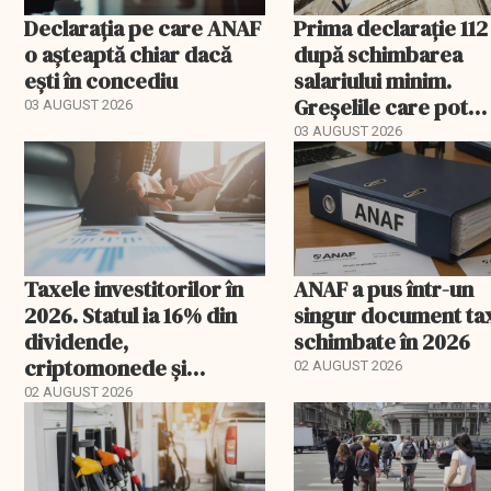
Declarația pe care ANAF
Prima declarație 112
o așteaptă chiar dacă
după schimbarea
ești în concediu
salariului minim.
Greșelile care pot
03 AUGUST 2026
apărea în august
03 AUGUST 2026
Taxele investitorilor în
ANAF a pus într-un
2026. Statul ia 16% din
singur document ta
dividende,
schimbate în 2026
criptomonede și
02 AUGUST 2026
anumite tranzacții
02 AUGUST 2026