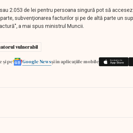
ii sau 2.053 de lei pentru persoana singură pot să accese
arte, subvenţionarea facturilor şi pe de altă parte un sup
tură", a mai spus ministrul Muncii.
torul vulnerabil
Google News
e și pe
și în aplicațiile mobile