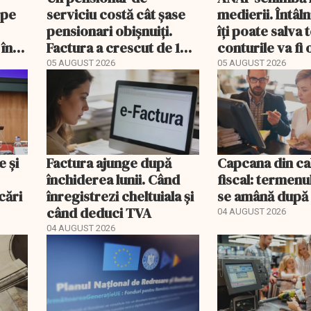
 pe
serviciu costă cât șase
medierii. Întâl
pensionari obișnuiți.
îți poate salva
 în
Factura a crescut de 14
conturile va fi 
ori mai repede
05 AUGUST 2026
05 AUGUST 2026
e și
Factura ajunge după
Capcana din ca
închiderea lunii. Când
fiscal: termenu
cări
înregistrezi cheltuiala și
se amână după 
când deduci TVA
04 AUGUST 2026
04 AUGUST 2026