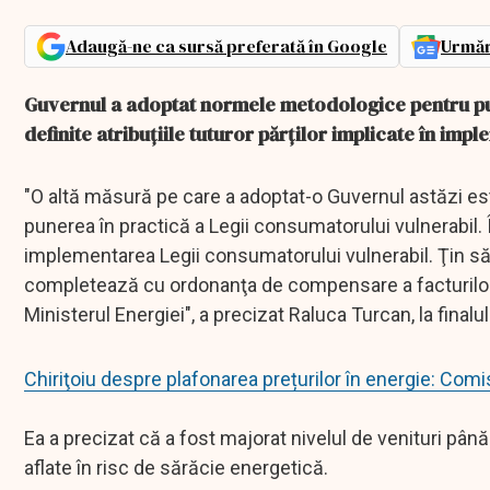
Adaugă-ne ca sursă preferată în Google
Urmăr
Guvernul a adoptat normele metodologice pentru pune
definite atribuţiile tuturor părţilor implicate în imp
"O altă măsură pe care a adoptat-o Guvernul astăzi es
punerea în practică a Legii consumatorului vulnerabil. În
implementarea Legii consumatorului vulnerabil. Ţin s
completează cu ordonanţa de compensare a facturilor 
Ministerul Energiei", a precizat Raluca Turcan, la finalu
Chiriţoiu despre plafonarea prețurilor în energie: Co
Ea a precizat că a fost majorat nivelul de venituri pâ
aflate în risc de sărăcie energetică.