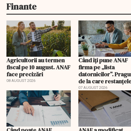
Finante
Agricultorii au termen
Când îți pune ANAF
fiscal pe 10 august. ANAF
firma pe „lista
face precizări
datornicilor”. Pragu
de la care restanțel
08 AUGUST 2026
devin publice
07 AUGUST 2026
Când poate ANAF
ANAF a modificat