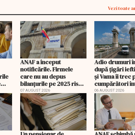
Vezi toate a
ANAF a început
Adio drumuri î
notificările. Firmele
după țigări ief
rile
care nu au depus
și Vama îi trec 
e
bilanțurile pe 2025 riscă
cumpărători în
să ajungă inactive fiscal
registru electr
07 AUGUST 2026
06 AUGUST 2026
Un pensionar de
ANAF schimbă r