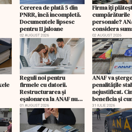
Cererea de plată 5 din
Firma îți plăteș
PNRR, încă incompletă.
cumpărăturile
Documentele lipsesc
personale? AN
pentru 11 jaloane
considera suma
Cu cât te taxea
02 AUGUST 2026
02 AUGUST 2026
Reguli noi pentru
ANAF va șterge
xele
firmele cu datorii.
penalitățile stab
Restructurarea și
nejustificat. C
eșalonarea la ANAF nu
beneficia și cu
mai pot fi folosite
recuperează ban
01 AUGUST 2026
31 IULIE 2026
simultan