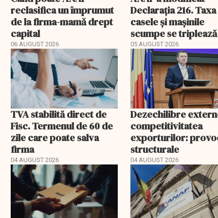
reclasifica un împrumut
Declarația 216. Taxa
de la firma-mamă drept
casele și mașinile
capital
scumpe se triplează
2026
06 AUGUST 2026
05 AUGUST 2026
TVA stabilită direct de
Dezechilibre extern
Fisc. Termenul de 60 de
competitivitatea
zile care poate salva
exporturilor: provo
firma
structurale
04 AUGUST 2026
04 AUGUST 2026