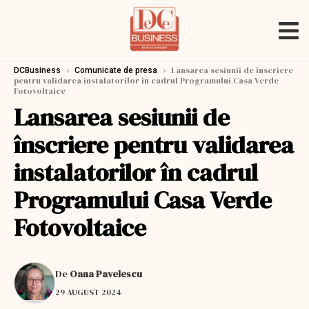
›
›
Lansarea sesiunii de înscriere
DCBusiness
Comunicate de presa
pentru validarea instalatorilor în cadrul Programului Casa Verde
Fotovoltaice
Lansarea sesiunii de
înscriere pentru validarea
instalatorilor în cadrul
Programului Casa Verde
Fotovoltaice
De
Oana Pavelescu
29 AUGUST 2024