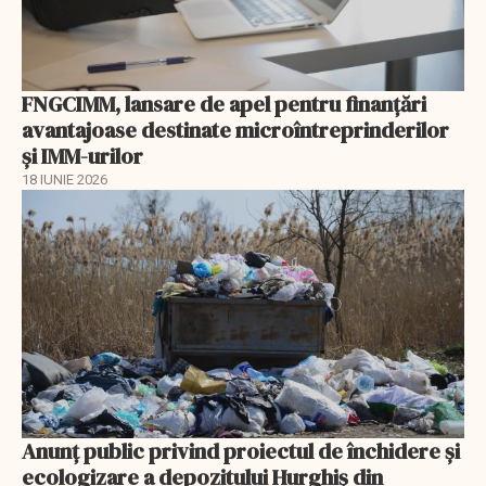
FNGCIMM, lansare de apel pentru finanțări
avantajoase destinate microîntreprinderilor
și IMM-urilor
18 IUNIE 2026
Anunţ public privind proiectul de închidere și
ecologizare a depozitului Hurghiș din