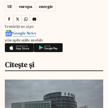
UE
europa
energie
Urmăriți-ne și pe
Google News
și în aplicațiile mobile
Citește și