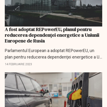
A fost adoptat REPowerEU, planul pentru
reducerea dependenţei energetice a Uniunii
Europene de Rusia
Parlamentul European a adoptat REPowerEU, un
plan pentru reducerea dependenţei energetice a UE
de Rusia şi accelerarea tranziţiei verzi.
14 FEBRUARIE 2023