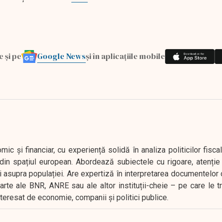
Google News
e și pe
și în aplicațiile mobile
 și financiar, cu experiență solidă în analiza politicilor fiscal
in spațiul european. Abordează subiectele cu rigoare, atenție l
i asupra populației. Are expertiză în interpretarea documentelor 
oarte ale BNR, ANRE sau ale altor instituții-cheie – pe care le 
interesat de economie, companii și politici publice.