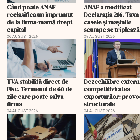
Când poate ANAF
ANAF a modificat
reclasifica un împrumut
Declarația 216. Taxa
de la firma-mamă drept
casele și mașinile
capital
scumpe se triplează
2026
06 AUGUST 2026
05 AUGUST 2026
TVA stabilită direct de
Dezechilibre extern
Fisc. Termenul de 60 de
competitivitatea
zile care poate salva
exporturilor: provo
firma
structurale
04 AUGUST 2026
04 AUGUST 2026