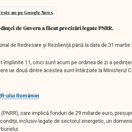
ește-ne pe Google News
edinței de Guvern a făcut precizări legate PNRR.
onal de Redresare și Reziliență până la data de 31 martie
t împlinite 11, cinci sunt acum pe ordinea de zi a ședințe
ere iar două dintre acestea sunt întârziate la Ministerul Ce
RR-ului României
ă (PNRR), care implică fonduri de 29 miliarde euro, presu
ondiţii, inclusiv legate de sectorul energetic, un domeni
rbunelui.