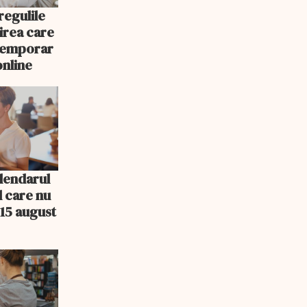
egulile
nirea care
 temporar
online
lendarul
l care nu
15 august