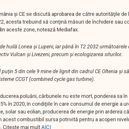
omânia şi CE se discută aprobarea de către autorităţile de 
2022, acesta trebuind să conţină măsuri de închidere sau 
 din aceste zone, notează Mediafax.
de huilă Lonea şi Lupeni, iar până în T2 2032 următoarele
tiv Vulcan şi Livezeni, precum şi ecologizarea siturilor.
 puţin 5 din cele 9 mine de lignit din cadrul CE Oltenia şi să
 sisteme CCGT (combined cycle gas turbine).
reducerea poluării, cărbunele nu este mort, ponderea sa în
 35% în 2020, în condiţiile în care consumul de energie a u
e, solar sau eolian, producerea de energie prin arderea c
in acest combustibil sursa potrivită pentru a acoperi nive
e. Citește mai mult
AICI