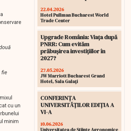
22.04.2026
la
Hotel Pullman Bucharest World
Trade Center
conservare
Upgrade România: Viața după
PNRR: Cum evităm
 două
prăbușirea investițiilor în
2027?
27.05.2026
 fie
JW Marriott Bucharest Grand
Hotel, Sala Galați
CONFERINȚA
 mixul
UNIVERSITĂȚILOR EDIȚIA A
rcat cu un
VI-A
ărbunelui
lul minim
10.06.2026
Universitatea de Științe Agronomice