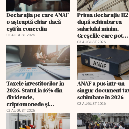
Declarația pe care ANAF
Prima declarație 112
o așteaptă chiar dacă
după schimbarea
ești în concediu
salariului minim.
Greșelile care pot
03 AUGUST 2026
apărea în august
03 AUGUST 2026
Taxele investitorilor în
ANAF a pus într-un
2026. Statul ia 16% din
singur document ta
dividende,
schimbate în 2026
criptomonede și
02 AUGUST 2026
anumite tranzacții
02 AUGUST 2026