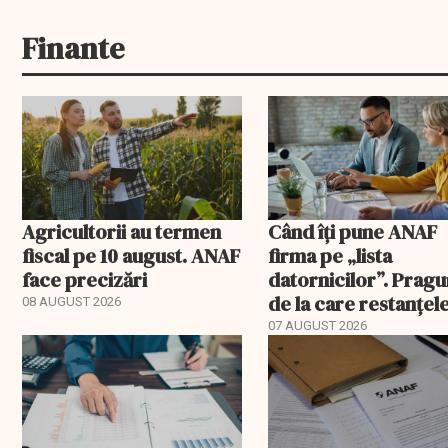
Finante
Agricultorii au termen
Când îți pune ANAF
fiscal pe 10 august. ANAF
firma pe „lista
face precizări
datornicilor”. Pragu
de la care restanțel
08 AUGUST 2026
devin publice
07 AUGUST 2026