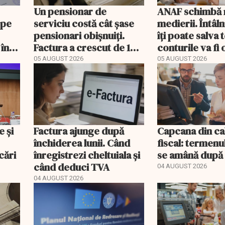
Un pensionar de
ANAF schimbă r
 pe
serviciu costă cât șase
medierii. Întâl
pensionari obișnuiți.
îți poate salva
 în
Factura a crescut de 14
conturile va fi 
ori mai repede
05 AUGUST 2026
05 AUGUST 2026
e și
Factura ajunge după
Capcana din ca
închiderea lunii. Când
fiscal: termenu
cări
înregistrezi cheltuiala și
se amână după 
când deduci TVA
04 AUGUST 2026
04 AUGUST 2026