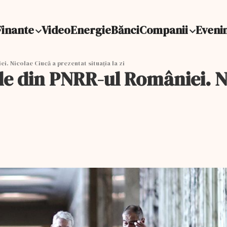
Finante
Video
Energie
Bănci
Companii
Eveni
i. Nicolae Ciucă a prezentat situația la zi
ele din PNRR-ul României. N