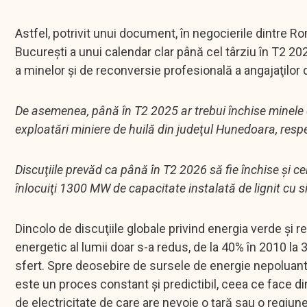
Astfel, potrivit unui document, în negocierile dintre R
Bucureşti a unui calendar clar până cel târziu în T2 
a minelor şi de reconversie profesională a angajaţilor
De asemenea, până în T2 2025 ar trebui închise minele 
exploatări miniere de huilă din judeţul Hunedoara, respec
Discuţiile prevăd ca până în T2 2026 să fie închise şi cel
înlocuiţi 1300 MW de capacitate instalată de lignit cu
Dincolo de discuţiile globale privind energia verde şi 
energetic al lumii doar s-a redus, de la 40% în 2010 la
sfert. Spre deosebire de sursele de energie nepoluant
este un proces constant şi predictibil, ceea ce face d
de electricitate de care are nevoie o ţară sau o regiun