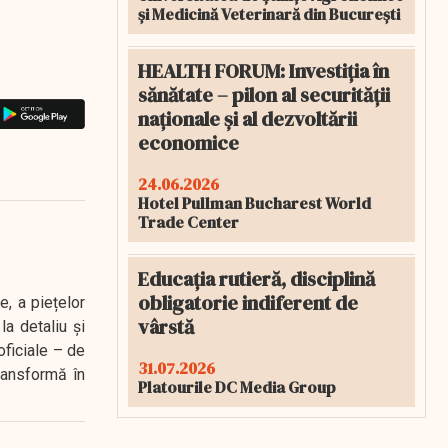
și Medicină Veterinară din București
HEALTH FORUM: Investiția în
sănătate – pilon al securității
naționale și al dezvoltării
economice
24.06.2026
Hotel Pullman Bucharest World
Trade Center
Educația rutieră, disciplină
obligatorie indiferent de
e, a piețelor
vârstă
a detaliu și
oficiale – de
31.07.2026
transformă în
Platourile DC Media Group