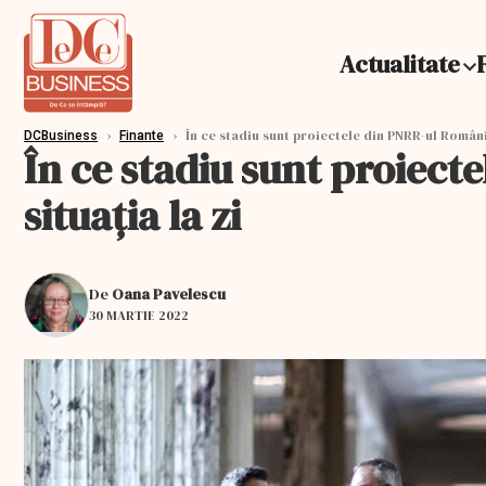
Actualitate
›
›
În ce stadiu sunt proiectele din PNRR-ul Românie
DCBusiness
Finante
În ce stadiu sunt proiect
situația la zi
De
Oana Pavelescu
30 MARTIE 2022