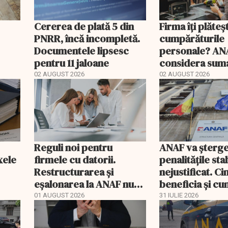
Cererea de plată 5 din
Firma îți plăteș
PNRR, încă incompletă.
cumpărăturile
Documentele lipsesc
personale? AN
pentru 11 jaloane
considera suma
Cu cât te taxea
02 AUGUST 2026
02 AUGUST 2026
Reguli noi pentru
ANAF va șterge
xele
firmele cu datorii.
penalitățile stab
Restructurarea și
nejustificat. C
eșalonarea la ANAF nu
beneficia și cu
mai pot fi folosite
recuperează ban
01 AUGUST 2026
31 IULIE 2026
simultan