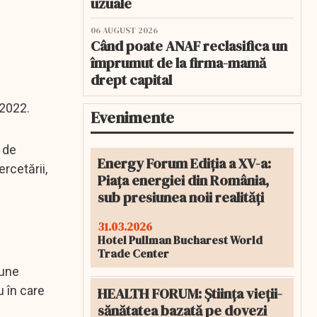
uzuale
06 AUGUST 2026
Când poate ANAF reclasifica un
împrumut de la firma-mamă
drept capital
 2022.
Evenimente
i de
Energy Forum Ediția a XV-a:
rcetării,
Piața energiei din România,
sub presiunea noii realități
31.03.2026
Hotel Pullman Bucharest World
Trade Center
pune
u în care
HEALTH FORUM: Știința vieții-
sănătatea bazată pe dovezi