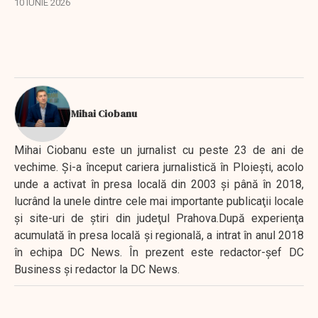
de fabricație a mașinilor.
10 IUNIE 2026
Mihai Ciobanu
Mihai Ciobanu este un jurnalist cu peste 23 de ani de
vechime. Şi-a început cariera jurnalistică în Ploieşti, acolo
unde a activat în presa locală din 2003 şi până în 2018,
lucrând la unele dintre cele mai importante publicaţii locale
şi site-uri de ştiri din judeţul Prahova.După experienţa
acumulată în presa locală şi regională, a intrat în anul 2018
în echipa DC News. În prezent este redactor-şef DC
Business şi redactor la DC News.