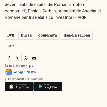
deveni piața de capital din România motorul
economiei”, Daniela Șerban, președintele Asociației
Române pentru Relația cu Investitorii - ARIR.
BVB
bursa
conferinta
daniela serban
arir
Urmăriți-ne și pe
Google News
și în aplicațiile mobile