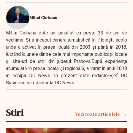
Mihai Ciobanu
Mihai Ciobanu este un jurnalist cu peste 23 de ani de
vechime. Şi-a început cariera jurnalistică în Ploieşti, acolo
unde a activat în presa locală din 2003 şi până în 2018,
lucrând la unele dintre cele mai importante publicaţii locale
şi site-uri de ştiri din judeţul Prahova.După experienţa
acumulată în presa locală şi regională, a intrat în anul 2018
în echipa DC News. În prezent este redactor-şef DC
Business şi redactor la DC News.
Stiri
Vezi toate articolele