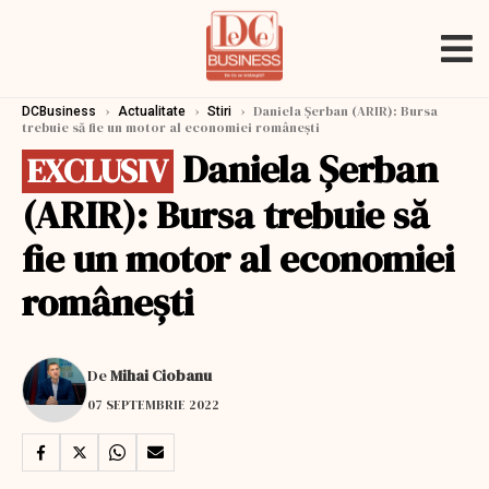
›
›
›
Daniela Şerban (ARIR): Bursa
DCBusiness
Actualitate
Stiri
trebuie să fie un motor al economiei româneşti
Daniela Şerban
EXCLUSIV
(ARIR): Bursa trebuie să
fie un motor al economiei
româneşti
De
Mihai Ciobanu
07 SEPTEMBRIE 2022