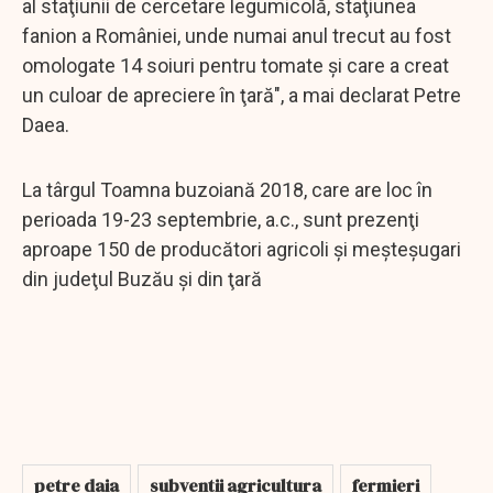
al staţiunii de cercetare legumicolă, staţiunea
fanion a României, unde numai anul trecut au fost
omologate 14 soiuri pentru tomate şi care a creat
un culoar de apreciere în ţară", a mai declarat Petre
Daea.
La târgul Toamna buzoiană 2018, care are loc în
perioada 19-23 septembrie, a.c., sunt prezenţi
aproape 150 de producători agricoli şi meşteşugari
din judeţul Buzău şi din ţară
petre daia
subventii agricultura
fermieri