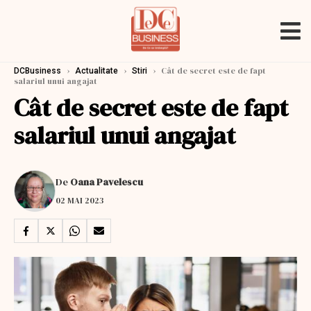
›
›
›
Cât de secret este de fapt
DCBusiness
Actualitate
Stiri
salariul unui angajat
Cât de secret este de fapt
salariul unui angajat
De
Oana Pavelescu
02 MAI 2023