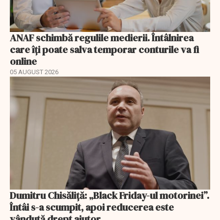
ANAF schimbă regulile medierii. Întâlnirea
care îți poate salva temporar conturile va fi
online
05 AUGUST 2026
Dumitru Chisăliță: „Black Friday-ul motorinei”.
Întâi s-a scumpit, apoi reducerea este
vândută drept ajutor