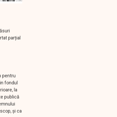
ăsuri
tat parțial
in pentru
in fondul
ioare, la
te publică
lemnului
scop, și ca