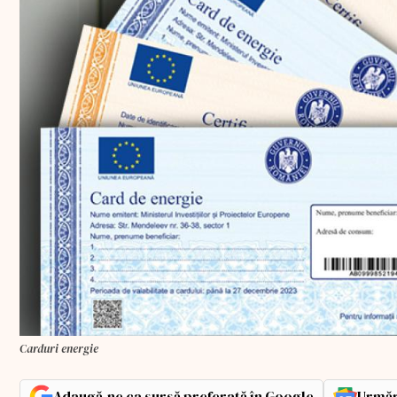
Carduri energie
Adaugă-ne ca sursă preferată în Google
Urmăr