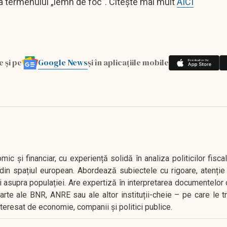
 a termenului „lemn de foc”. Citește mai mult
AICI
Google News
e și pe
și în aplicațiile mobile
 și financiar, cu experiență solidă în analiza politicilor fiscal
in spațiul european. Abordează subiectele cu rigoare, atenție l
i asupra populației. Are expertiză în interpretarea documentelor 
oarte ale BNR, ANRE sau ale altor instituții-cheie – pe care le 
interesat de economie, companii și politici publice.