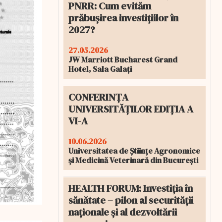
PNRR: Cum evităm
prăbușirea investițiilor în
2027?
27.05.2026
JW Marriott Bucharest Grand
Hotel, Sala Galați
CONFERINȚA
UNIVERSITĂȚILOR EDIȚIA A
VI-A
10.06.2026
Universitatea de Științe Agronomice
și Medicină Veterinară din București
HEALTH FORUM: Investiția în
sănătate – pilon al securității
naționale și al dezvoltării