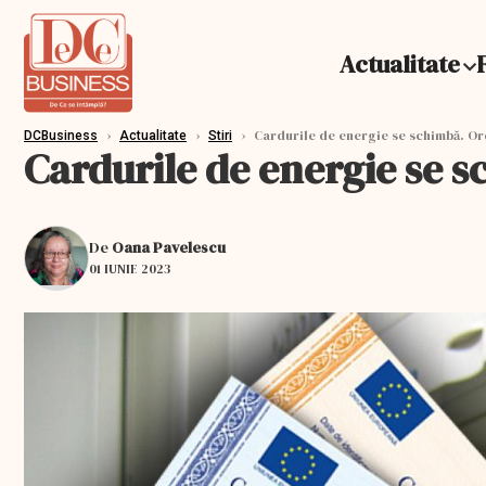
Actualitate
›
›
›
Cardurile de energie se schimbă. Ord
DCBusiness
Actualitate
Stiri
Cardurile de energie se s
De
Oana Pavelescu
01 IUNIE 2023