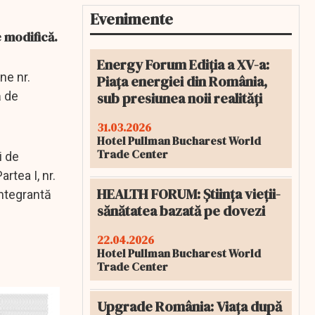
Evenimente
e modifică.
Energy Forum Ediția a XV-a:
ne nr.
Piața energiei din România,
sub presiunea noii realități
ă de
31.03.2026
Hotel Pullman Bucharest World
Trade Center
i de
artea I, nr.
HEALTH FORUM: Știința vieții-
integrantă
sănătatea bazată pe dovezi
22.04.2026
Hotel Pullman Bucharest World
Trade Center
Upgrade România: Viața după