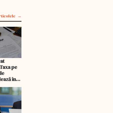
rticolele
at
 Taxa pe
ile
lează în