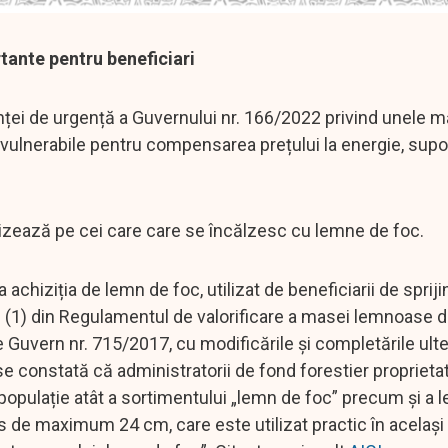
rtante pentru beneficiari
ței de urgență a Guvernului nr. 166/2022 privind unele m
 vulnerabile pentru compensarea prețului la energie, supor
 vizează pe cei care care se încălzesc cu lemne de foc.
la achiziția de lemn de foc, utilizat de beneficiarii de sprij
in. (1) din Regulamentul de valorificare a masei lemnoase d
 Guvern nr. 715/2017, cu modificările și completările ulter
e constată că administratorii de fond forestier proprieta
re populație atât a sortimentului „lemn de foc” precum şi a 
s de maximum 24 cm, care este utilizat practic în același 