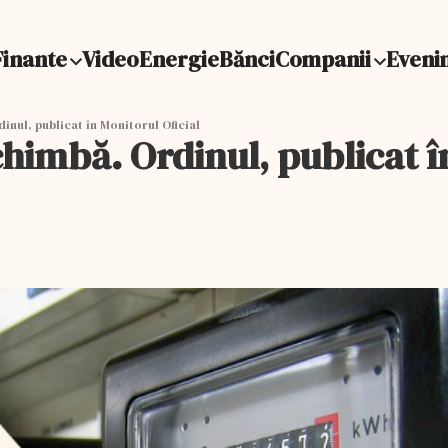
Finante
Video
Energie
Bănci
Companii
Eveni
inul, publicat în Monitorul Oficial
chimbă. Ordinul, publicat î