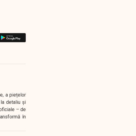
e, a piețelor
a detaliu și
oficiale – de
transformă în