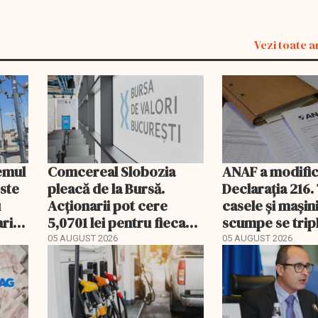
Vezi toate a
temul
Comcereal Slobozia
ANAF a modific
este
pleacă de la Bursă.
Declarația 216.
u
Acționarii pot cere
casele și mașin
rii
5,0701 lei pentru fiecare
scumpe se trip
acțiune
2026
05 AUGUST 2026
05 AUGUST 2026