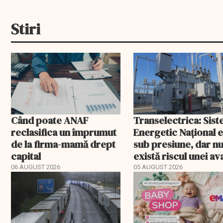
Stiri
Când poate ANAF
Transelectrica: Sis
reclasifica un împrumut
Energetic Național 
de la firma-mamă drept
sub presiune, dar n
capital
există riscul unei ava
majore
06 AUGUST 2026
05 AUGUST 2026