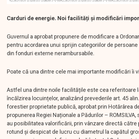
Carduri de energie. Noi facilități și modificări impo
Guvernul a aprobat propunere de modificare a Ordonan
pentru acordarea unui sprijin categoriilor de persoane
din fonduri externe nerambursabile.
Poate că una dintre cele mai importante modificări îi
Astfel una dintre noile facilitățile este cea referitoare 
încălzirea locuințelor, analizând prevederile art. 45 al
forestier proprietate publică, aprobat prin Hotărârea de
propunerea Regiei Naționale a Pădurilor – ROMSILVA, s
au posibilitatea valorificării, prin vânzare directă căt
rotund şi despicat de lucru cu diametrul la capătul gro