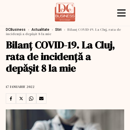
›
›
›
Bilanț COVID-19. La Cluj, rata de
DCBusiness
Actualitate
Stiri
incidență a depășit 8 la mie
Bilanț COVID-19. La Cluj,
rata de incidență a
depășit 8 la mie
17 IANUARIE 2022