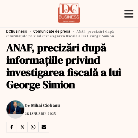
›
›
ANAF, precizări după
DCBusiness
Comunicate de presa
informaţiile privind investigarea fiscală a lui George Simion
ANAF, precizări după
informaţiile privind
investigarea fiscală a lui
George Simion
De
Mihai Ciobanu
28 IANUARIE 2025