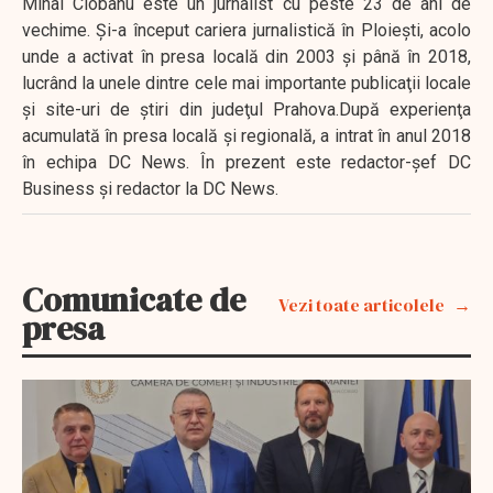
Mihai Ciobanu este un jurnalist cu peste 23 de ani de
vechime. Şi-a început cariera jurnalistică în Ploieşti, acolo
unde a activat în presa locală din 2003 şi până în 2018,
lucrând la unele dintre cele mai importante publicaţii locale
şi site-uri de ştiri din judeţul Prahova.După experienţa
acumulată în presa locală şi regională, a intrat în anul 2018
în echipa DC News. În prezent este redactor-şef DC
Business şi redactor la DC News.
Comunicate de
Vezi toate articolele
presa