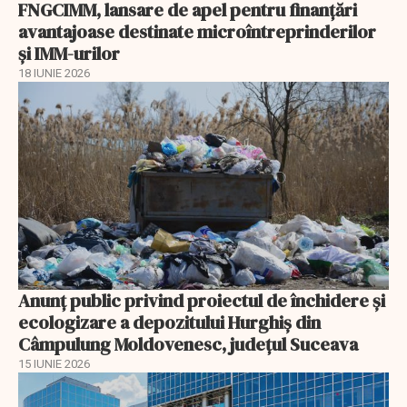
FNGCIMM, lansare de apel pentru finanțări
avantajoase destinate microîntreprinderilor
și IMM-urilor
18 IUNIE 2026
Anunţ public privind proiectul de închidere și
ecologizare a depozitului Hurghiș din
Câmpulung Moldovenesc, judeţul Suceava
15 IUNIE 2026