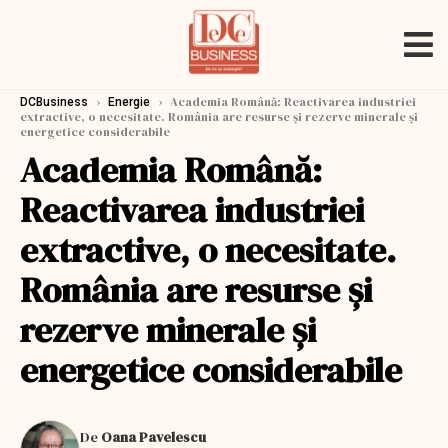
›
›
Academia Română: Reactivarea industriei
DCBusiness
Energie
extractive, o necesitate. România are resurse şi rezerve minerale şi
energetice considerabile
Academia Română:
Reactivarea industriei
extractive, o necesitate.
România are resurse şi
rezerve minerale şi
energetice considerabile
De
Oana Pavelescu