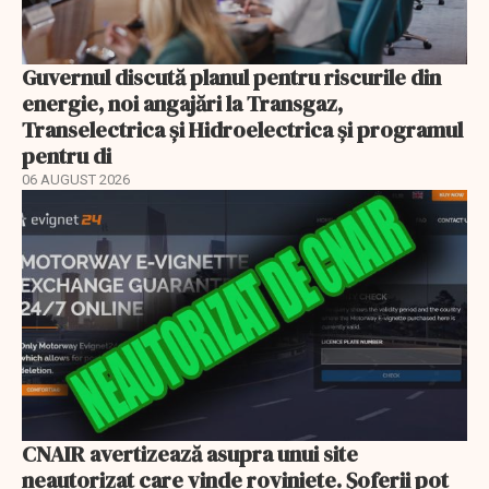
Guvernul discută planul pentru riscurile din
energie, noi angajări la Transgaz,
Transelectrica și Hidroelectrica și programul
pentru di
06 AUGUST 2026
CNAIR avertizează asupra unui site
neautorizat care vinde roviniete. Șoferii pot