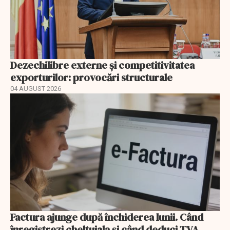
Dezechilibre externe și competitivitatea
exporturilor: provocări structurale
04 AUGUST 2026
Factura ajunge după închiderea lunii. Când
înregistrezi cheltuiala și când deduci TVA