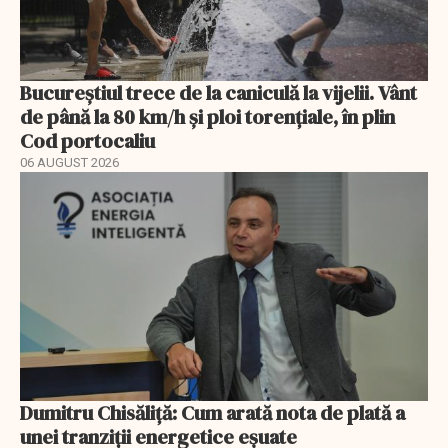
Bucureștiul trece de la caniculă la vijelii. Vânt
de până la 80 km/h și ploi torențiale, în plin
Cod portocaliu
06 AUGUST 2026
Dumitru Chisăliță: Cum arată nota de plată a
unei tranziții energetice eșuate