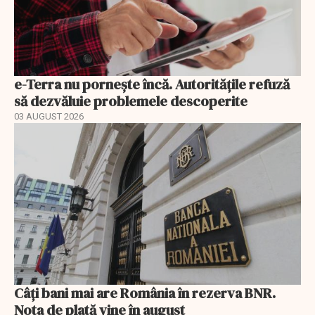
e-Terra nu pornește încă. Autoritățile refuză
să dezvăluie problemele descoperite
03 AUGUST 2026
Câți bani mai are România în rezerva BNR.
Nota de plată vine în august