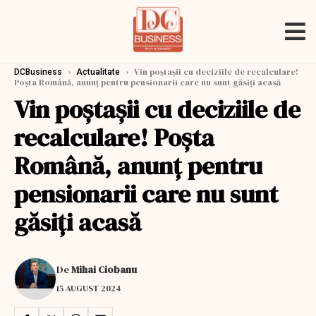
›
›
Vin poştaşii cu deciziile de recalculare!
DCBusiness
Actualitate
Poşta Română, anunţ pentru pensionarii care nu sunt găsiţi acasă
Vin poştaşii cu deciziile de
recalculare! Poşta
Română, anunţ pentru
pensionarii care nu sunt
găsiţi acasă
De
Mihai Ciobanu
15 AUGUST 2024