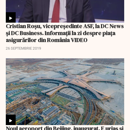
Cristian Roşu, vicepreşedinte ASF, la DC News
şi DC Business. Informații la zi despre piaţa
asigurărilor din România VIDEO
26 SEPTEMBRIE 2019
Noul aeroport din Beijing, inaugurat. E uriaș și