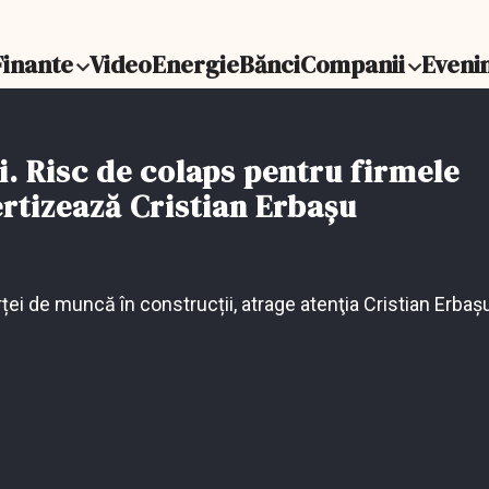
Finante
Video
Energie
Bănci
Companii
Eveni
. Risc de colaps pentru firmele
rtizează Cristian Erbaşu
rței de muncă în construcții, atrage atenţia Cristian Erbaş