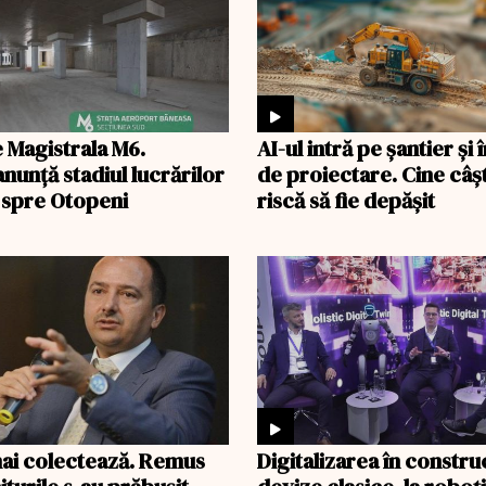
e Magistrala M6.
AI-ul intră pe șantier și 
nunță stadiul lucrărilor
de proiectare. Cine câșt
 spre Otopeni
riscă să fie depășit
ai colectează. Remus
Digitalizarea în construc