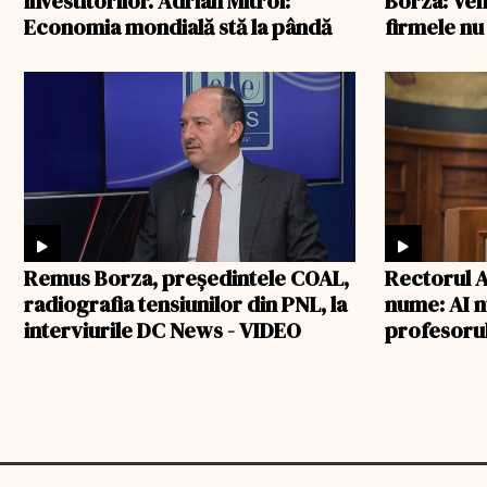
investitorilor. Adrian Mitroi:
Borza: Veni
Economia mondială stă la pândă
firmele nu
Remus Borza, președintele COAL,
Rectorul A
radiografia tensiunilor din PNL, la
nume: AI n
interviurile DC News - VIDEO
profesoru