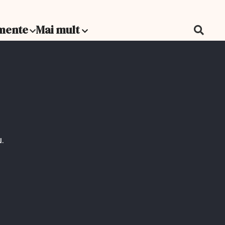
mente
Mai mult
Nou incendiu la CET Vest.
S-a emis avertizare RO-
Alert
Ilie Bolojan, despre inflaţia
record: Aceste date nu sunt
u.
o surpriză
Ilie Bolojan anunță validarea
unei noi tranșe din PNRR:
Putem să plătim
constructorii şi beneficiarii