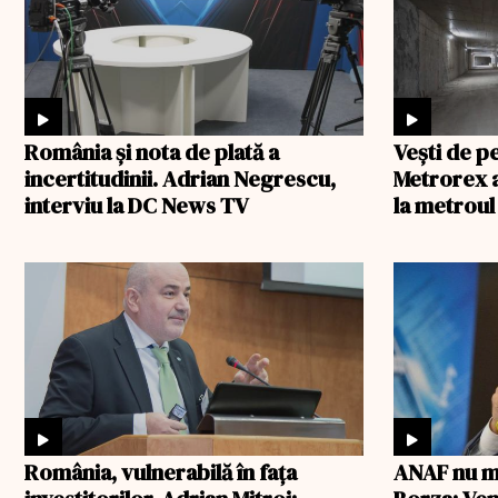
România şi nota de plată a
Veşti de p
incertitudinii. Adrian Negrescu,
Metrorex a
interviu la DC News TV
la metroul
România, vulnerabilă în fața
ANAF nu m