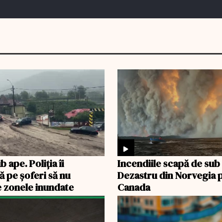
b ape. Poliția îi
Incendiile scapă de sub
ă pe șoferi să nu
Dezastru din Norvegia p
 zonele inundate
Canada