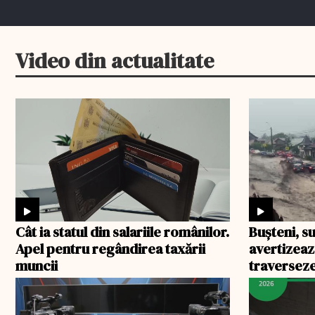
Video din actualitate
Cât ia statul din salariile românilor.
Bușteni, su
Apel pentru regândirea taxării
avertizeaz
muncii
traverseze