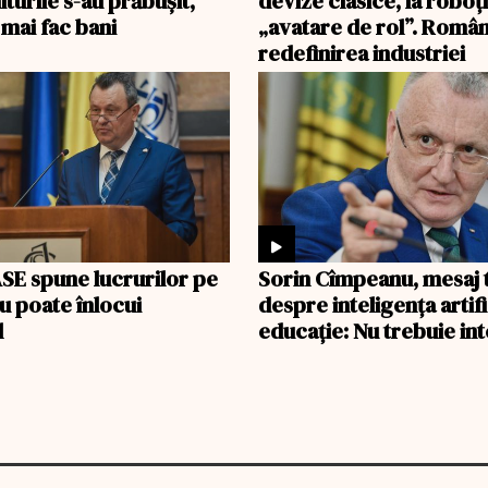
turile s-au prăbușit,
devize clasice, la roboți,
 mai fac bani
„avatare de rol”. Român
redefinirea industriei
SE spune lucrurilor pe
Sorin Cîmpeanu, mesaj 
u poate înlocui
despre inteligența artifi
l
educație: Nu trebuie int