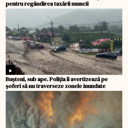
pentru regândirea taxării muncii
Bușteni, sub ape. Poliția îi avertizează pe
șoferi să nu traverseze zonele inundate