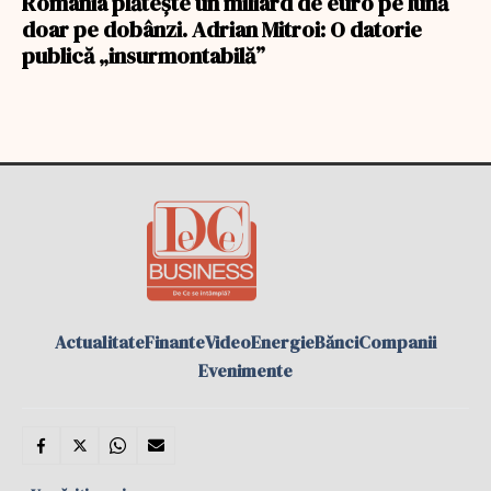
România plătește un miliard de euro pe lună
doar pe dobânzi. Adrian Mitroi: O datorie
publică „insurmontabilă”
Actualitate
Finante
Video
Energie
Bănci
Companii
Evenimente