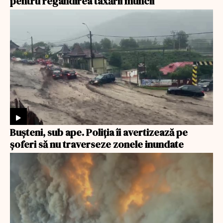
pentru regândirea taxării muncii
Bușteni, sub ape. Poliția îi avertizează pe
șoferi să nu traverseze zonele inundate