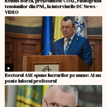
Remus Borza, președintele COAL, radiografia
tensiunilor din PNL, la interviurile DC News -
VIDEO
Rectorul ASE spune lucrurilor pe nume: AI nu
poate înlocui profesorul