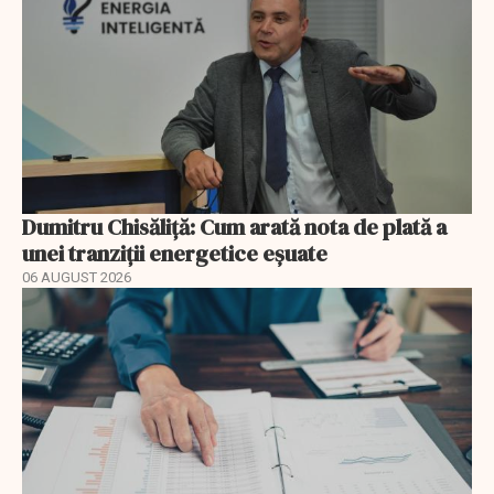
Dumitru Chisăliță: Cum arată nota de plată a
unei tranziții energetice eșuate
06 AUGUST 2026