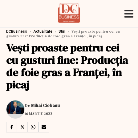
›
›
›
Veşti proaste pentru cei cu
DCBusiness
Actualitate
Stiri
gusturi fine: Producţia de foie gras a Franţei, în picaj
Veşti proaste pentru cei
cu gusturi fine: Producţia
de foie gras a Franţei, în
picaj
De
Mihai Ciobanu
16 MARTIE 2022