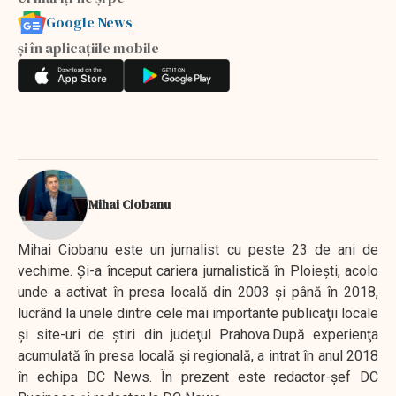
Google News
și în aplicațiile mobile
Mihai Ciobanu
Mihai Ciobanu este un jurnalist cu peste 23 de ani de
vechime. Şi-a început cariera jurnalistică în Ploieşti, acolo
unde a activat în presa locală din 2003 şi până în 2018,
lucrând la unele dintre cele mai importante publicaţii locale
şi site-uri de ştiri din judeţul Prahova.După experienţa
acumulată în presa locală şi regională, a intrat în anul 2018
în echipa DC News. În prezent este redactor-şef DC