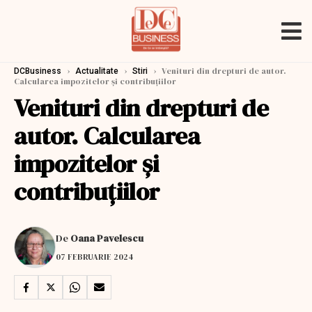
›
›
›
Venituri din drepturi de autor.
DCBusiness
Actualitate
Stiri
Calcularea impozitelor și contribuțiilor
Venituri din drepturi de
autor. Calcularea
impozitelor și
contribuțiilor
De
Oana Pavelescu
07 FEBRUARIE 2024