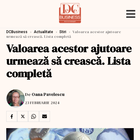
›
›
›
Valoarea acestor ajutoare
DCBusiness
Actualitate
Stiri
urmează să crească. Lista completă
Valoarea acestor ajutoare
urmează să crească. Lista
completă
De
Oana Pavelescu
23 FEBRUARIE 2024