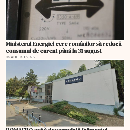
Ministerul Energiei cere românilor să reducă
consumul de curent până la 31 august
06 AUGUST 2026
ROMAERO evită deocamdată falimentul.