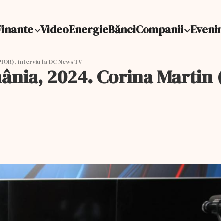
Finante
Video
Energie
Bănci
Companii
Eveni
IOR), interviu la DC News TV
nia, 2024. Corina Martin (