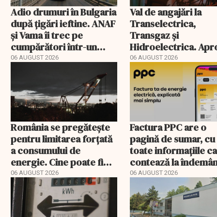
Adio drumuri în Bulgaria
Val de angajări la
după țigări ieftine. ANAF
Transelectrica,
și Vama îi trec pe
Transgaz și
cumpărători într-un
Hidroelectrica. Ap
registru electronic
400 de posturi apro
06 AUGUST 2026
06 AUGUST 2026
România se pregătește
Factura PPC are o
pentru limitarea forțată
pagină de sumar, cu
a consumului de
toate informațiile c
energie. Cine poate fi
contează la îndemâ
deconectat
06 AUGUST 2026
06 AUGUST 2026