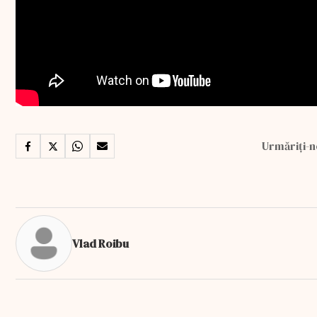
Urmăriți-n
Vlad Roibu