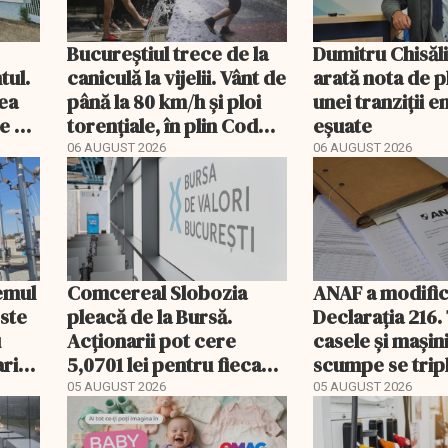
Bucureștiul trece de la
Dumitru Chisăl
tul.
caniculă la vijelii. Vânt de
arată nota de p
rea
până la 80 km/h și ploi
unei tranziții 
e a
torențiale, în plin Cod
eșuate
portocaliu
06 AUGUST 2026
06 AUGUST 2026
temul
Comcereal Slobozia
ANAF a modific
este
pleacă de la Bursă.
Declarația 216.
u
Acționarii pot cere
casele și mașin
rii
5,0701 lei pentru fiecare
scumpe se trip
acțiune
2026
05 AUGUST 2026
05 AUGUST 2026