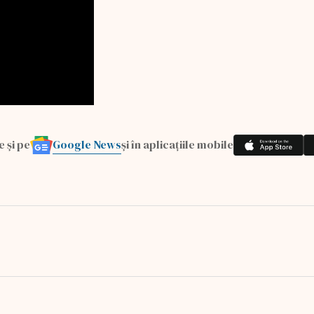
Google News
e și pe
și în aplicațiile mobile