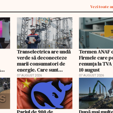
Vezi toate a
Transelectrica are undă
Termen ANAF ch
verde să deconecteze
Firmele care p
marii consumatori de
renunța la TVA
n
energie. Care sunt
10 august
condițiile
07 AUGUST 2026
07 AUGUST 2026
Pariul de 900 de
După mai multe