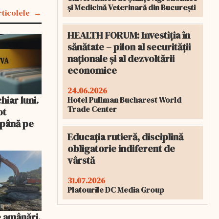
și Medicină Veterinară din București
rticolele
HEALTH FORUM: Investiția în
sănătate – pilon al securității
naționale și al dezvoltării
economice
24.06.2026
iar luni.
Hotel Pullman Bucharest World
Trade Center
ot
 până pe
Educația rutieră, disciplină
obligatorie indiferent de
vârstă
31.07.2026
Platourile DC Media Group
 amânări,