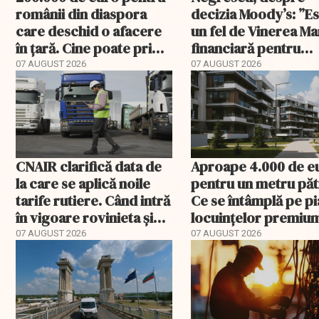
românii din diaspora
decizia Moody’s: ”E
care deschid o afacere
un fel de Vinerea M
în țară. Cine poate primi
financiară pentru
banii și ce trebuie
România”. Miza nu s
07 AUGUST 2026
07 AUGUST 2026
rambursat
încheie în această s
CNAIR clarifică data de
Aproape 4.000 de e
la care se aplică noile
pentru un metru păt
tarife rutiere. Când intră
Ce se întâmplă pe pi
în vigoare rovinieta și
locuințelor premiu
TollRo
07 AUGUST 2026
07 AUGUST 2026