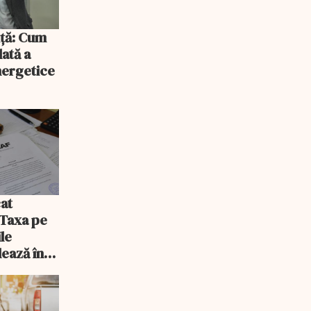
iță: Cum
lată a
energetice
at
 Taxa pe
ile
lează în