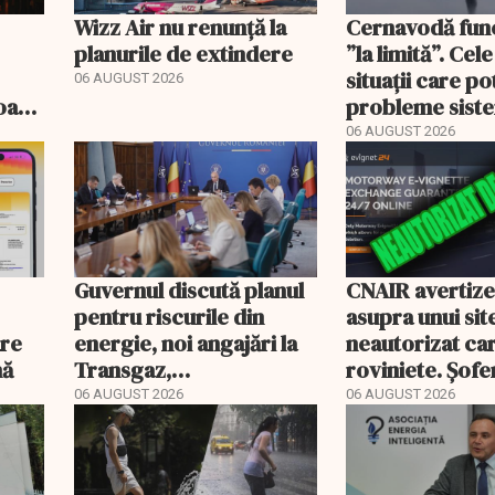
Wizz Air nu renunță la
Cernavodă fun
planurile de extindere
”la limită”. Cel
situații care p
06 AUGUST 2026
roape
probleme sist
bate
energetic
06 AUGUST 2026
Guvernul discută planul
CNAIR avertiz
pentru riscurile din
asupra unui sit
are
energie, noi angajări la
neautorizat ca
nă
Transgaz,
roviniete. Șofer
Transelectrica și
plăti și cu 186
06 AUGUST 2026
06 AUGUST 2026
Hidroelectrica și
programul pentru di