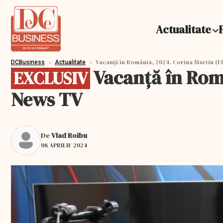
Actualitate
›
›
Vacanţă în România, 2024. Corina Martin (FP
DCBusiness
Actualitate
Vacanţă în Româ
EXCLUSIV
News TV
De
Vlad Roibu
08 APRILIE 2024