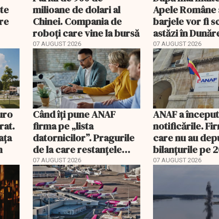
ste
milioane de dolari al
Apele Române 
are
Chinei. Compania de
barjele vor fi 
roboți care vine la bursă
astăzi în Dunăr
e
07 AUGUST 2026
07 AUGUST 2026
eară
uro
Când îți pune ANAF
ANAF a începu
rat.
firma pe „lista
notificările. Fi
ața
datornicilor”. Pragurile
care nu au dep
m
de la care restanțele
bilanțurile pe 
devin publice
să ajungă inacti
07 AUGUST 2026
07 AUGUST 2026