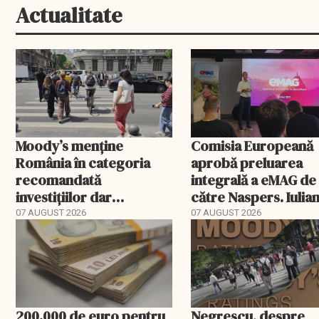
Actualitate
Moody’s menține
Comisia Europeană
România în categoria
aprobă preluarea
recomandată
integrală a eMAG de
investițiilor dar
către Naspers. Iulia
transmite un
Stanciu iese din
07 AUGUST 2026
07 AUGUST 2026
avertisment
acționariat
200.000 de euro pentru
Negrescu, despre