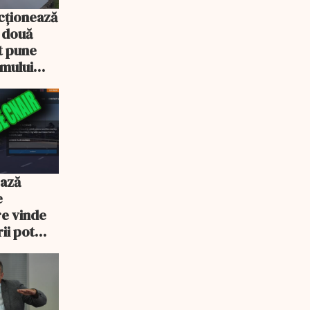
cționează
e două
ot pune
emului
ează
e
re vinde
ii pot
% mai mult