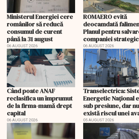
Ministerul Energiei cere
ROMAERO evită
românilor să reducă
deocamdată falimen
consumul de curent
Planul pentru salva
până la 31 august
companiei strategic
fost confirmat
06 AUGUST 2026
06 AUGUST 2026
Când poate ANAF
Transelectrica: Sis
reclasifica un împrumut
Energetic Național 
de la firma-mamă drept
sub presiune, dar n
capital
există riscul unei ava
majore
06 AUGUST 2026
05 AUGUST 2026