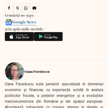
Urmăriți-ne și pe
Google News
și în aplicațiile mobile
Oana Pavelescu
Oana Pavelescu este jurnalist specializat în domeniul
economic și financiar, cu experiență solidă în analiza
politicilor fiscale, a piețelor energetice și a evoluțiilor
macroeconomice din România și din spațiul european.
Abordează subiectele cu rigoare, atenție la detaliu și