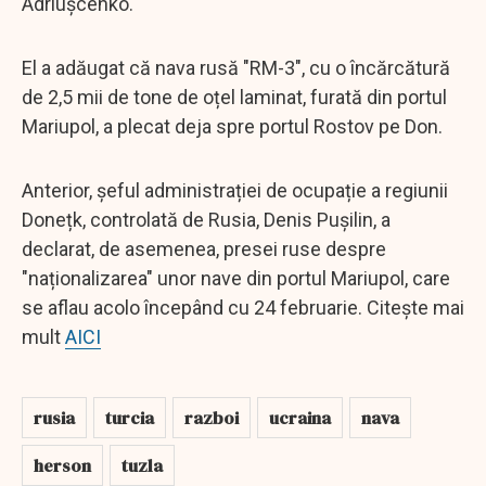
Adriușcenko.
El a adăugat că nava rusă "RM-3", cu o încărcătură
de 2,5 mii de tone de oțel laminat, furată din portul
Mariupol, a plecat deja spre portul Rostov pe Don.
Anterior, șeful administrației de ocupație a regiunii
Donețk, controlată de Rusia, Denis Pușilin, a
declarat, de asemenea, presei ruse despre
"naționalizarea" unor nave din portul Mariupol, care
se aflau acolo începând cu 24 februarie. Citește mai
mult
AICI
rusia
turcia
razboi
ucraina
nava
herson
tuzla