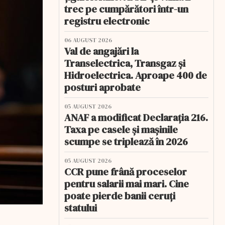
trec pe cumpărători într-un
registru electronic
06 AUGUST 2026
Val de angajări la
Transelectrica, Transgaz și
Hidroelectrica. Aproape 400 de
posturi aprobate
05 AUGUST 2026
ANAF a modificat Declarația 216.
Taxa pe casele și mașinile
scumpe se triplează în 2026
05 AUGUST 2026
CCR pune frână proceselor
pentru salarii mai mari. Cine
poate pierde banii ceruți
statului