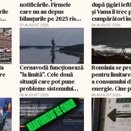
notificările. Firmele
după țigări ief
rile
care nu au depus
și Vama îi trec 
e
bilanțurile pe 2025 riscă
cumpărători în
să ajungă inactive fiscal
registru electr
07 AUGUST 2026
06 AUGUST 2026
la
Cernavodă funcționează
România se pr
ere
”la limită”. Cele două
pentru limitare
situații care pot pune
a consumului d
probleme sistemului
energie. Cine p
energetic
deconectat
06 AUGUST 2026
06 AUGUST 2026