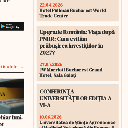
 care
22.04.2026
Hotel Pullman Bucharest World
Trade Center
Upgrade România: Viața după
PNRR: Cum evităm
prăbușirea investițiilor în
2027?
27.05.2026
rticolele
JW Marriott Bucharest Grand
Hotel, Sala Galați
CONFERINȚA
UNIVERSITĂȚILOR EDIȚIA A
VI-A
iar luni.
10.06.2026
Universitatea de Științe Agronomice
ot
și Medicină Veterinară din București