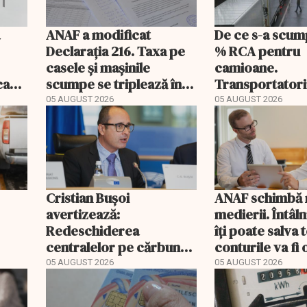
a
ANAF a modificat
De ce s-a scum
Declarația 216. Taxa pe
% RCA pentru
casele și mașinile
camioane.
ecare
scumpe se triplează în
Transportatori
2026
să publice tarif
05 AUGUST 2026
05 AUGUST 2026
Cristian Bușoi
ANAF schimbă r
avertizează:
medierii. Întâl
Redeschiderea
îți poate salva
centralelor pe cărbune
conturile va fi 
ort
poate costa România
05 AUGUST 2026
05 AUGUST 2026
EXCLUSIV
peste un miliard de euro