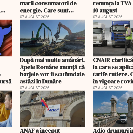
marii consumatori de
renunța la TVA
n
energie. Care sunt
10 august
condițiile
07 AUGUST 2026
07 AUGUST 2026
După mai multe amânări,
CNAIR clarifică
Apele Române anunță că
la care se aplic
e
barjele vor fi scufundate
tarife rutiere. 
bursă
astăzi în Dunăre
în vigoare rovin
TollRo
07 AUGUST 2026
07 AUGUST 2026
ANAF a început
Adio drumuri î