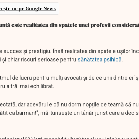
ește-ne pe Google News
untă este realitatea din spatele unei profesii considera
ucces și prestigiu. Însă realitatea din spatele ușilor în
ui și chiar riscuri serioase pentru
sănătatea psihică
.
mul de lucru pentru mulți avocați și de ce unii dintre ei î
 a trăi mai echilibrat.
pectată, dar adevărul e că nu dorm nopțile de teamă să n
tit ca barman!", mărturisește un tânăr jurist care a decis 