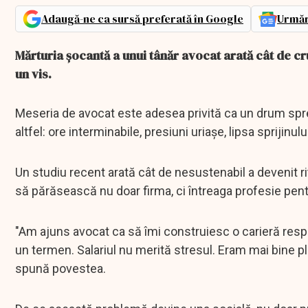
Adaugă-ne ca sursă preferată în Google
Urmăr
Mărturia șocantă a unui tânăr avocat arată cât de cr
un vis.
Meseria de avocat este adesea privită ca un drum spre s
altfel: ore interminabile, presiuni uriașe, lipsa sprijinul
Un studiu recent arată cât de nesustenabil a devenit rit
să părăsească nu doar firma, ci întreaga profesie pentru
"Am ajuns avocat ca să îmi construiesc o carieră res
un termen. Salariul nu merită stresul. Eram mai bine plă
spună povestea.