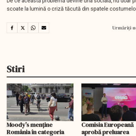
De ce această problemă devine una socială, nu doar pr
scoate la lumină o criză tăcută din spatele costumelor 
Urmăriți-n
Stiri
Moody’s menține
Comisia Europeană
România în categoria
aprobă preluarea