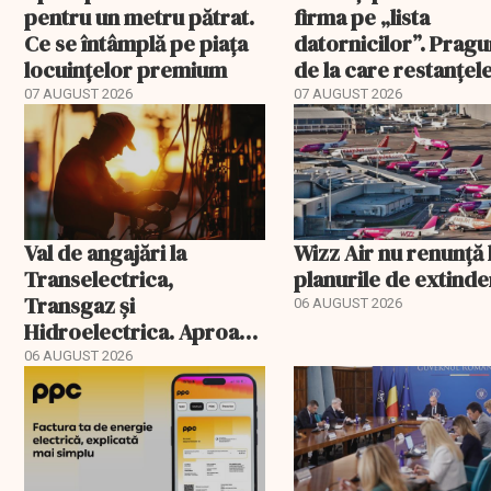
pentru un metru pătrat.
firma pe „lista
Ce se întâmplă pe piața
datornicilor”. Pragu
locuințelor premium
de la care restanțel
devin publice
07 AUGUST 2026
07 AUGUST 2026
Val de angajări la
Wizz Air nu renunță 
Transelectrica,
planurile de extind
Transgaz și
06 AUGUST 2026
Hidroelectrica. Aproape
400 de posturi aprobate
06 AUGUST 2026