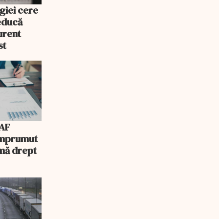
giei cere
educă
urent
st
AF
 împrumut
mă drept