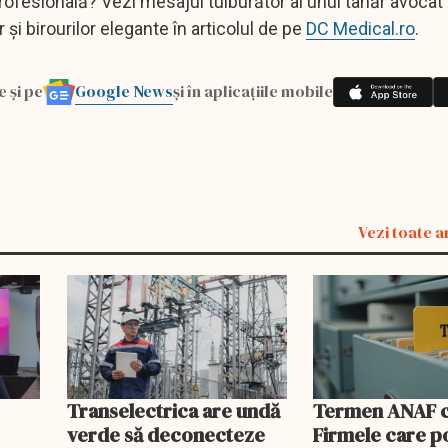
ofesională? Vezi mesajul tulburător al unui tânăr avocat
și birourilor elegante în articolul de pe
DC Medical.ro
.
Google News
e și pe
și în aplicațiile mobile
Vezi toate a
Transelectrica are undă
Termen ANAF ch
verde să deconecteze
Firmele care p