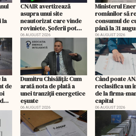
anul
CNAIR avertizează
Ministerul Ener
asupra unui site
românilor să r
 la
neautorizat care vinde
consumul de c
roviniete. Șoferii pot
până la 31 augu
plăti și cu 186% mai mult
06 AUGUST 2026
06 AUGUST 2026
i
 la
Dumitru Chisăliță: Cum
Când poate AN
ânt de
arată nota de plată a
reclasifica un
oi
unei tranziții energetice
de la firma-ma
od
eșuate
capital
06 AUGUST 2026
06 AUGUST 2026