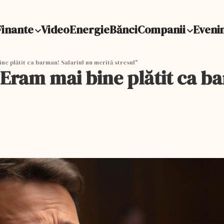
Finante
Video
Energie
Bănci
Companii
Eveni
ne plătit ca barman! Salariul nu merită stresul"
"Eram mai bine plătit ca b