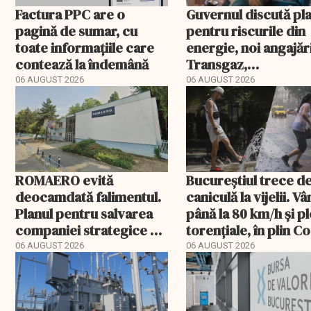
Factura PPC are o
Guvernul discută pl
pagină de sumar, cu
pentru riscurile din
toate informațiile care
energie, noi angajări
contează la îndemână
Transgaz,
Transelectrica și
06 AUGUST 2026
06 AUGUST 2026
Hidroelectrica și
programul pentru d
ROMAERO evită
Bucureștiul trece de
deocamdată falimentul.
caniculă la vijelii. V
Planul pentru salvarea
până la 80 km/h și pl
companiei strategice a
torențiale, în plin C
fost confirmat
portocaliu
06 AUGUST 2026
06 AUGUST 2026