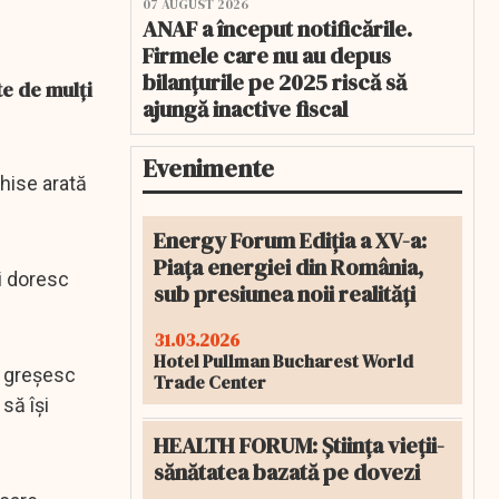
07 AUGUST 2026
ANAF a început notificările.
Firmele care nu au depus
bilanțurile pe 2025 riscă să
te de mulți
ajungă inactive fiscal
Evenimente
chise arată
Energy Forum Ediția a XV-a:
Piața energiei din România,
și doresc
sub presiunea noii realități
31.03.2026
Hotel Pullman Bucharest World
u greșesc
Trade Center
să își
HEALTH FORUM: Știința vieții-
sănătatea bazată pe dovezi