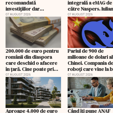
recomandată
integrală a eMAG de
investițiilor dar
către Naspers. Iulia
transmite un
Stanciu iese din
07 AUGUST 2026
07 AUGUST 2026
avertisment
acționariat
200.000 de euro pentru
Pariul de 900 de
românii din diaspora
milioane de dolari al
care deschid o afacere
Chinei. Compania d
în țară. Cine poate primi
roboți care vine la 
banii și ce trebuie
07 AUGUST 2026
07 AUGUST 2026
rambursat
Aproape 4.000 de euro
Când îți pune ANAF