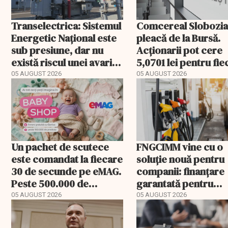
Transelectrica: Sistemul
Comcereal Slobozi
Energetic Național este
pleacă de la Bursă.
sub presiune, dar nu
Acționarii pot cere
există riscul unei avarii
5,0701 lei pentru fi
majore
acțiune
05 AUGUST 2026
05 AUGUST 2026
Un pachet de scutece
FNGCIMM vine cu o
este comandat la fiecare
soluție nouă pentru
30 de secunde pe eMAG.
companii: finanțare
Peste 500.000 de
garantată pentru
comenzi pentru
carburant și transp
05 AUGUST 2026
05 AUGUST 2026
bebeluși au fost cu
livrare a doua