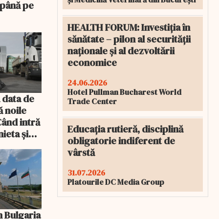
 până pe
HEALTH FORUM: Investiția în
sănătate – pilon al securității
naționale și al dezvoltării
economice
24.06.2026
Hotel Pullman Bucharest World
 data de
Trade Center
ă noile
Când intră
Educația rutieră, disciplină
ieta și
obligatorie indiferent de
vârstă
31.07.2026
Platourile DC Media Group
n Bulgaria