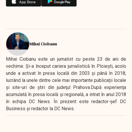
Mihai Ciobanu
Mihai Ciobanu este un jurnalist cu peste 23 de ani de
vechime. Şi-a început cariera jurnalistică în Ploieşti, acolo
unde a activat în presa locală din 2003 şi până în 2018,
lucrând la unele dintre cele mai importante publicaţii locale
şi site-uri de ştiri din judeţul Prahova.După experienţa
acumulată în presa locală şi regională, a intrat în anul 2018
în echipa DC News. În prezent este redactor-şef DC
Business şi redactor la DC News.