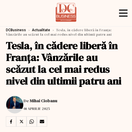
›
›
Tesla, în cădere liberă în Franța:
DCBusiness
Actualitate
Vânzările au scăzut la cel mai redus nivel din ultimii patru ani
Tesla, în cădere liberă în
Franța: Vânzările au
scăzut la cel mai redus
nivel din ultimii patru ani
De
Mihai Ciobanu
01 APRILIE 2025