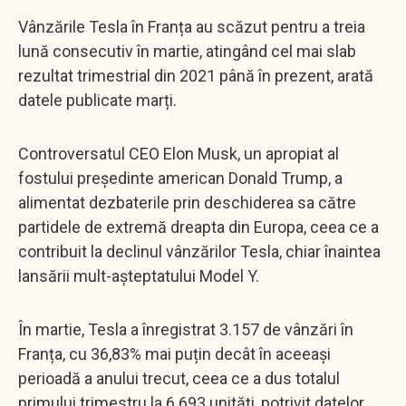
Vânzările Tesla în Franța au scăzut pentru a treia
lună consecutiv în martie, atingând cel mai slab
rezultat trimestrial din 2021 până în prezent, arată
datele publicate marți.
Controversatul CEO Elon Musk, un apropiat al
fostului președinte american Donald Trump, a
alimentat dezbaterile prin deschiderea sa către
partidele de extremă dreapta din Europa, ceea ce a
contribuit la declinul vânzărilor Tesla, chiar înaintea
lansării mult-așteptatului Model Y.
În martie, Tesla a înregistrat 3.157 de vânzări în
Franța, cu 36,83% mai puțin decât în aceeași
perioadă a anului trecut, ceea ce a dus totalul
primului trimestru la 6.693 unități, potrivit datelor