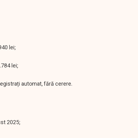
40 lei;
784 lei;
registrați automat, fără cerere.
ust 2025;