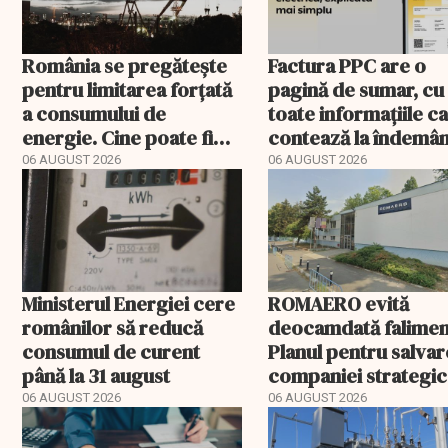
România se pregătește
Factura PPC are o
pentru limitarea forțată
pagină de sumar, cu
a consumului de
toate informațiile c
energie. Cine poate fi
contează la îndemâ
deconectat
06 AUGUST 2026
06 AUGUST 2026
Ministerul Energiei cere
ROMAERO evită
românilor să reducă
deocamdată falimen
consumul de curent
Planul pentru salva
până la 31 august
companiei strategic
fost confirmat
06 AUGUST 2026
06 AUGUST 2026