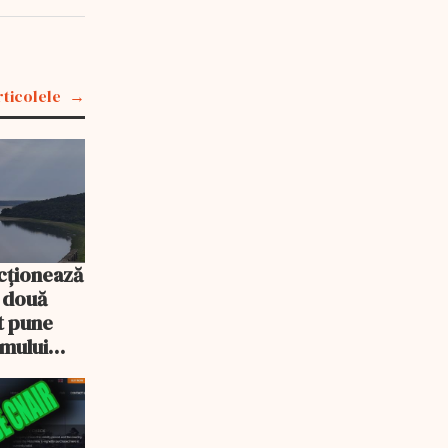
rticolele
cționează
e două
ot pune
emului