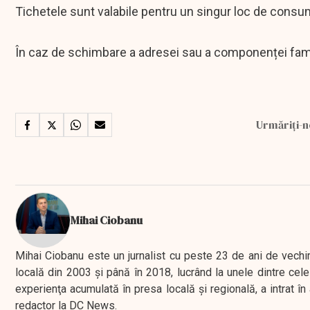
Tichetele sunt valabile pentru un singur loc de consum,
În caz de schimbare a adresei sau a componenței famil
Urmăriți-n
Mihai Ciobanu
Mihai Ciobanu este un jurnalist cu peste 23 de ani de vechime
locală din 2003 şi până în 2018, lucrând la unele dintre cele 
experienţa acumulată în presa locală şi regională, a intrat
redactor la DC News.