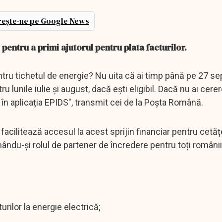
ește-ne pe Google News
pentru a primi ajutorul pentru plata facturilor.
tru tichetul de energie? Nu uita că ai timp până pe 27 s
 lunile iulie și august, dacă ești eligibil. Dacă nu ai cerere
ea în aplicația EPIDS", transmit cei de la Poşta Română.
acilitează accesul la acest sprijin financiar pentru cetăț
rmându-și rolul de partener de încredere pentru toți românii
turilor la energie electrică;