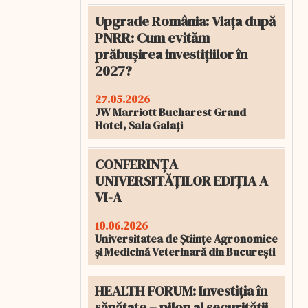
Upgrade România: Viața după
PNRR: Cum evităm
prăbușirea investițiilor în
2027?
27.05.2026
JW Marriott Bucharest Grand
Hotel, Sala Galați
CONFERINȚA
UNIVERSITĂȚILOR EDIȚIA A
VI-A
10.06.2026
Universitatea de Științe Agronomice
și Medicină Veterinară din București
HEALTH FORUM: Investiția în
sănătate – pilon al securității