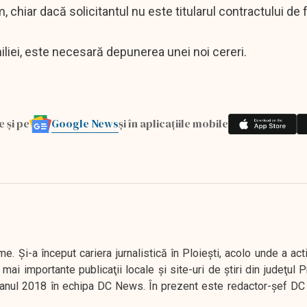
 chiar dacă solicitantul nu este titularul contractului de 
iei, este necesară depunerea unei noi cereri.
Google News
e și pe
și în aplicațiile mobile
. Şi-a început cariera jurnalistică în Ploieşti, acolo unde a act
mai importante publicaţii locale şi site-uri de ştiri din judeţul
 în anul 2018 în echipa DC News. În prezent este redactor-şef DC