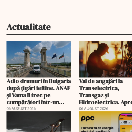
Actualitate
Adio drumuri în Bulgaria
Val de angajări la
după țigări ieftine. ANAF
Transelectrica,
și Vama îi trec pe
Transgaz și
cumpărători într-un
Hidroelectrica. Ap
registru electronic
400 de posturi apro
06 AUGUST 2026
06 AUGUST 2026