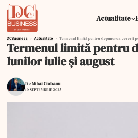
Actualitate
›
›
Termenul limită pentru depunerea cererii pen
DCBusiness
Actualitate
Termenul limită pentru d
lunilor iulie şi august
De
Mihai Ciobanu
10 SEPTEMBRIE 2025