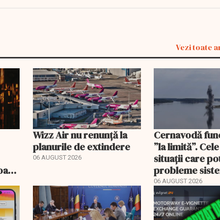
Vezi toate a
Wizz Air nu renunță la
Cernavodă fun
planurile de extindere
”la limită”. Cel
situații care p
06 AUGUST 2026
roape
probleme sist
bate
energetic
06 AUGUST 2026