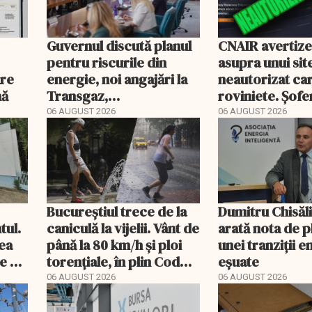
Guvernul discută planul
CNAIR avertiz
pentru riscurile din
asupra unui sit
are
energie, noi angajări la
neautorizat ca
nă
Transgaz,
roviniete. Șofer
Transelectrica și
plăti și cu 186
06 AUGUST 2026
06 AUGUST 2026
Hidroelectrica și
programul pentru di
Bucureștiul trece de la
Dumitru Chisăl
tul.
caniculă la vijelii. Vânt de
arată nota de p
rea
până la 80 km/h și ploi
unei tranziții 
e a
torențiale, în plin Cod
eșuate
portocaliu
06 AUGUST 2026
06 AUGUST 2026