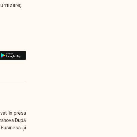
furnizare;
ivat în presa
 Prahova.După
 Business şi