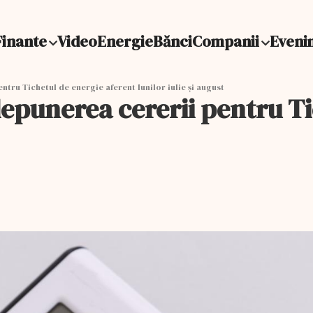
Finante
Video
Energie
Bănci
Companii
Eveni
tru Tichetul de energie aferent lunilor iulie şi august
epunerea cererii pentru Ti