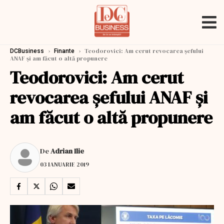
›
›
Teodorovici: Am cerut revocarea șefului
DCBusiness
Finante
ANAF și am făcut o altă propunere
Teodorovici: Am cerut
revocarea șefului ANAF și
am făcut o altă propunere
De
Adrian Ilie
03 IANUARIE 2019