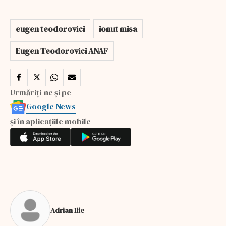
eugen teodorovici
ionut misa
Eugen Teodorovici ANAF
Urmăriți-ne și pe
Google News
și în aplicațiile mobile
Adrian Ilie