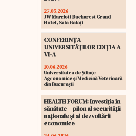
27.05.2026
JW Marriott Bucharest Grand
Hotel, Sala Galați
CONFERINȚA
UNIVERSITĂȚILOR EDIȚIA A
VI-A
10.06.2026
Universitatea de Științe
Agronomice și Medicină Veterinară
din București
HEALTH FORUM: Investiția în
sănătate – pilon al securității
naționale și al dezvoltării
economice
24.06.2026