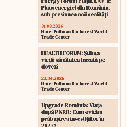
Energy Forum Ediția a XV-a:
Piața energiei din România,
sub presiunea noii realități
31.03.2026
Hotel Pullman Bucharest World
Trade Center
HEALTH FORUM: Știința
vieții-sănătatea bazată pe
dovezi
22.04.2026
Hotel Pullman Bucharest World
Trade Center
Upgrade România: Viața
după PNRR: Cum evităm
prăbușirea investițiilor în
2027?