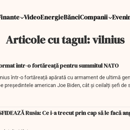
Finante
Video
Energie
Bănci
Companii
Eveni
Articole cu tagul: vilnius
sformat într-o fortăreață pentru summitul NATO
nius într-o fortăreață apărată cu armament de ultimă gen
pe președintele american Joe Biden, cât și ceilalți șefi de st
SFIDEAZĂ Rusia: Ce i-a trecut prin cap să le facă an