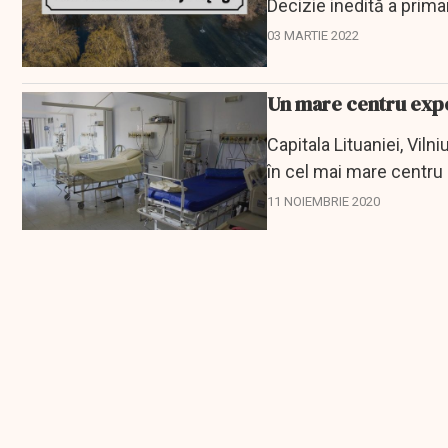
Decizie inedită a primar
03 MARTIE 2022
Un mare centru expoz
Capitala Lituaniei, Vil
în cel mai mare centru 
teme că...
11 NOIEMBRIE 2020