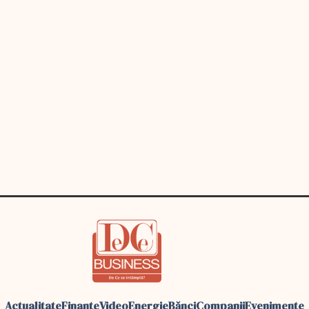
Actualitate
Finante
Video
Energie
Bănci
Companii
Evenimente