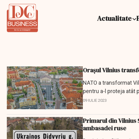
Actualitate
Orașul Vilnius tran
NATO a transformat Vil
pentru a-l proteja atât 
09 IULIE 2023
Primarul din Vilnius 
ambasadei ruse