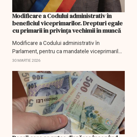
Modificare a Codului administrativ în
beneficiul viceprimarilor. Drepturi egale
cu primarii în privinţa vechimii în muncă
Modificare a Codului administrativ în
Parlament, pentru ca mandatele viceprimarilor
să fie recunoscute ca vechime în muncă
30 MARTIE 2026