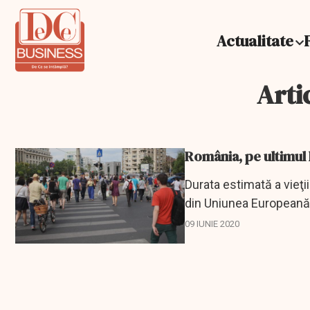
Actualitate
Arti
România, pe ultimul l
Durata estimată a vieţii
din Uniunea Europeană, 
în...
09 IUNIE 2020