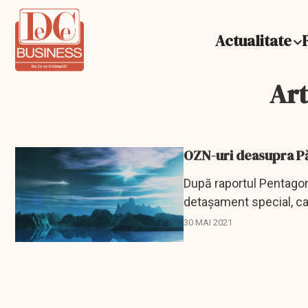
Actualitate
Art
OZN-uri deasupra Pă
După raportul Pentagon
detașament special, car
30 MAI 2021