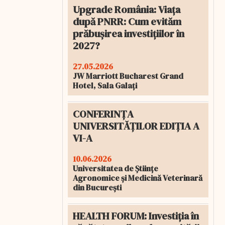
Upgrade România: Viața
după PNRR: Cum evităm
prăbușirea investițiilor în
2027?
27.05.2026
JW Marriott Bucharest Grand
Hotel, Sala Galați
CONFERINȚA
UNIVERSITĂȚILOR EDIȚIA A
VI-A
10.06.2026
Universitatea de Științe
Agronomice și Medicină Veterinară
din București
HEALTH FORUM: Investiția în