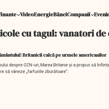
Finante
Video
Energie
Bănci
Companii
Eveni
icole cu tagul: vanatori de
mântului! Britanicii calcă pe urmele americanilor
ului despre OZN-uri, Marea Britanie și-a propus să înfiin
e să vâneze „farfuriile zburătoare”.