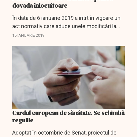
dovada înlocuitoare
În data de 6 ianuarie 2019 a intrt în vigoare un
act normativ care aduce unele modificări la
Codul rutier, clarificând care este valabilitatea
15 IANUARIE 2019
dovada înlocuitoare, eliberată la suspendarea...
Cardul european de sănătate. Se schimbă
regulile
Adoptat în octombrie de Senat, proiectul de