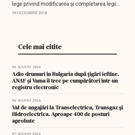
lege privind modificarea și completarea legii
95 din 2006 prevede, printre altele, dublarea
08 DECEMBRIE 2018
perioadei de valabilitate a cardului europen de
sănătate.
Cele mai citite
06 AUGUST 2026
Adio drumuri în Bulgaria după țigări ieftine.
ANAF și Vama îi trec pe cumpărători într-un
registru electronic
06 AUGUST 2026
Val de angajări la Transelectrica, Transgaz și
Hidroelectrica. Aproape 400 de posturi
aprobate
07 AUGUST 2026