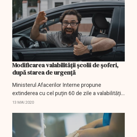
Modificarea valabilității școlii de șoferi,
după starea de urgență
Ministerul Afacerilor Interne propune
extinderea cu cel puțin 60 de zile a valabilității
școlii de șoferi în contextul pandemiei de
13 MAI 2020
covid-19.