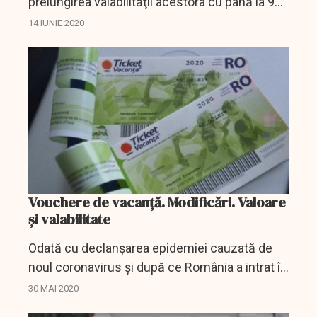
prelungirea valabilităţii acestora cu până la 91
de zile, în timp ce călătorii care vor dori să-şi
14 IUNIE 2020
achiziţioneze acest tip de card până la...
Vouchere de vacanță. Modificări. Valoare
și valabilitate
Odată cu declanșarea epidemiei cauzată de
noul coronavirus și după ce România a intrat în
starea de urgență, autoritățile au decis să
30 MAI 2020
aplice modificări și în privința voucherelor de...