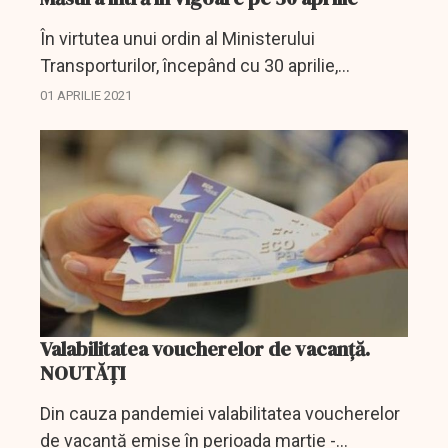
În virtutea unui ordin al Ministerului
Transporturilor, începând cu 30 aprilie,
autoturismele folosite de persoanele cu
01 APRILIE 2021
handicap accentuat sau grav sau deţinute de
cei care au în îngrijire...
Valabilitatea voucherelor de vacanță.
NOUTĂȚI
Din cauza pandemiei valabilitatea voucherelor
de vacanță emise în perioada martie -