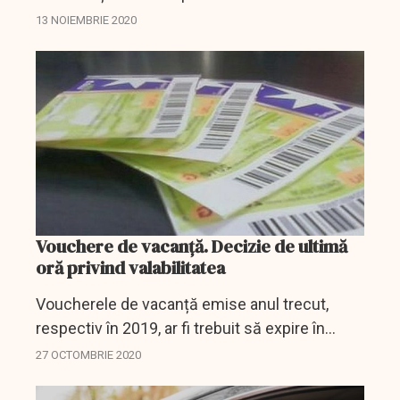
decembrie 2019 a fost prelungită, în primă
13 NOIEMBRIE 2020
instanță, până la 31 mai 2021 a fost prelungită.
Vouchere de vacanță. Decizie de ultimă
oră privind valabilitatea
Voucherele de vacanță emise anul trecut,
respectiv în 2019, ar fi trebuit să expire în
curând.
27 OCTOMBRIE 2020