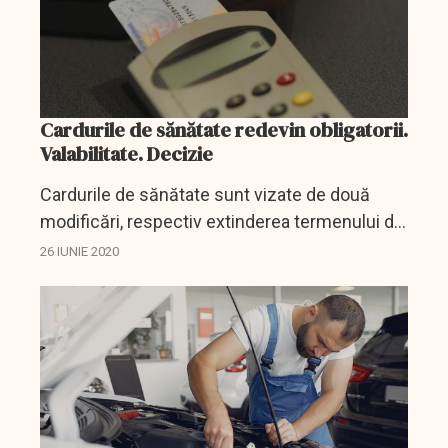
Cardurile de sănătate redevin obligatorii.
Valabilitate. Decizie
Cardurile de sănătate sunt vizate de două
modificări, respectiv extinderea termenului de
valabilitate al acestora și al doilea,
26 IUNIE 2020
reintroducerea obligației utilizării acestora.