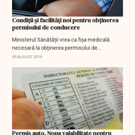
Condiții și facilități noi pentru obținerea
permisului de conducere
Ministerul Sănătății vrea ca fișa medicală
necesară la obținerea permisului de
conducere sau la înnoirea acestuia să aibă o
09 AUGUST 2019
perioadă de valabilitate extinsă.
Permis auto. Noua valabilitate pentru