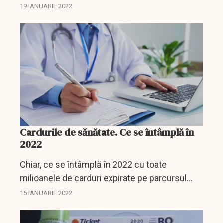
reglementează termenul până la care se mai
19 IANUARIE 2022
pot folosi tichetele tipărite pe hârtie și că
acestea de la 1...
Cardurile de sănătate. Ce se întâmplă în
2022
Chiar, ce se întâmplă în 2022 cu toate
milioanele de carduri expirate pe parcursul
anului trecut și înainte de 2021? Pentru că nu
15 IANUARIE 2022
e vorba de un document oarecare, ci despre
unul foarte...