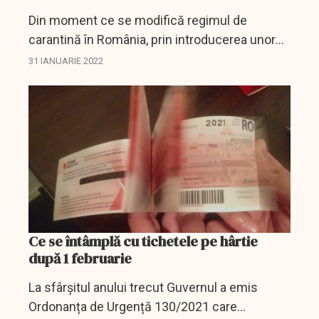
Din moment ce se modifică regimul de
carantină în România, prin introducerea unor
reguli noi, trebuie clarificată și problema
31 IANUARIE 2022
certificatului verde, care a stârnit și continuă
să stârnească...
Ce se întâmplă cu tichetele pe hârtie
după 1 februarie
La sfârșitul anului trecut Guvernul a emis
Ordonanța de Urgență 130/2021 care