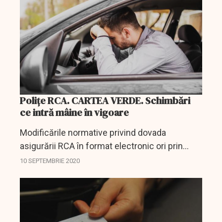
Polițe RCA. CARTEA VERDE. Schimbări
ce intră mâine în vigoare
Modificările normative privind dovada
asigurării RCA în format electronic ori prin
interogarea bazei de date AIDA, în cazul unui
10 SEPTEMBRIE 2020
control al documentelor de asigurare, în
vigoare cu începere din...