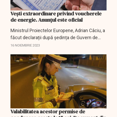
Vești extraordinare privind voucherele
de energie. Anunțul este oficial
Ministrul Proiectelor Europene, Adrian Câciu, a
făcut declarații după ședința de Guvern de
astăzi.
16 NOIEMBRIE 2023
Valabilitatea acestor permise de