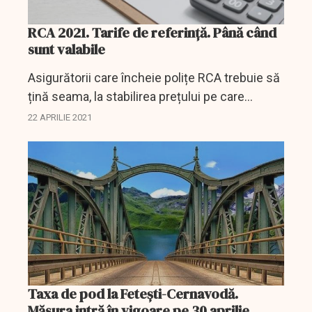
RCA 2021. Tarife de referință. Până când
sunt valabile
Asigurătorii care încheie polițe RCA trebuie să
țină seama, la stabilirea prețului pe care
trebuie să îl plătească proprietarii mașinilor de
22 APRILIE 2021
tarifele de referință. Acestea sunt stabilite...
Taxa de pod la Feteşti-Cernavodă.
Măsura intră în vigoare pe 30 aprilie