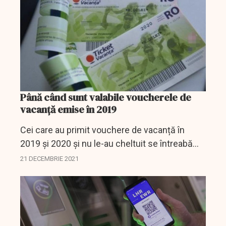
Până când sunt valabile voucherele de
vacanță emise în 2019
Cei care au primit vouchere de vacanță în
2019 și 2020 și nu le-au cheltuit se întreabă
dacă le mai pot utiliza. Guvernul a emis o
21 DECEMBRIE 2021
ordonanță care reglementează acest lucru,
document care a...