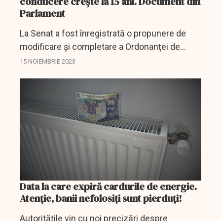
conducere crește la 15 ani. Document din
Parlament
La Senat a fost înregistrată o propunere de
modificare și completare a Ordonanței de
urgență a Guvernului privind circulația pe
15 NOIEMBRIE 2023
drumurile publice.
Data la care expiră cardurile de energie.
Atenţie, banii nefolosiţi sunt pierduţi!
Autorităţile vin cu noi precizări despre