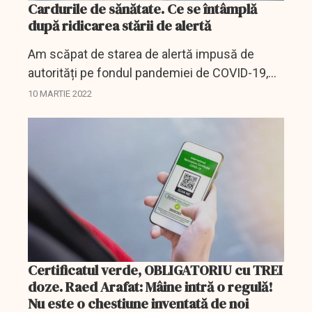
Cardurile de sănătate. Ce se întâmplă
după ridicarea stării de alertă
Am scăpat de starea de alertă impusă de
autorități pe fondul pandemiei de COVID-19,
am scăpat și de măști, dar ce se întâmplă cu
10 MARTIE 2022
cardurile de sănătate, mai exact cu foarte
multele...
Certificatul verde, OBLIGATORIU cu TREI
doze. Raed Arafat: Mâine intră o regulă!
Nu este o chestiune inventată de noi