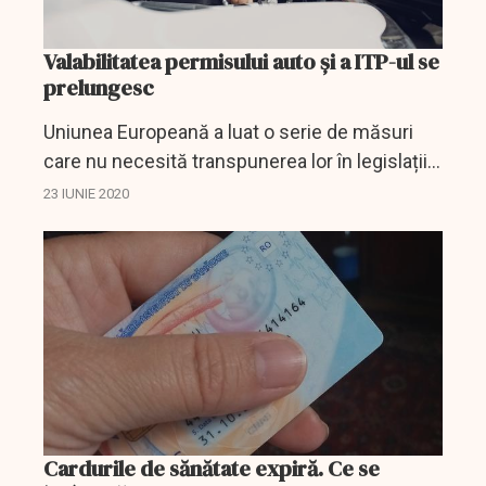
Valabilitatea permisului auto și a ITP-ul se
prelungesc
Uniunea Europeană a luat o serie de măsuri
care nu necesită transpunerea lor în legislațiile
țărilor membre și care privesc domeniul auto.
23 IUNIE 2020
Cardurile de sănătate expiră. Ce se