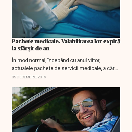
Pachete medicale. Valabilitatea lor expiră
la sfârșit de an
În mod normal, începând cu anul viitor,
actualele pachete de servicii medicale, a căror
valabilitate expiră la 31 decembrie 2019, ar fi
05 DECEMBRIE 2019
trebuie înlocuite cu altele noi. Acest lucru nu
se va...