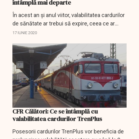
întâmplă mai departe
În acest an și anul viitor, valabilitatea cardurilor
de sănătate ar trebui să expire, ceea ce ar
însemna că Ministerul Sănătății va trebui să
17 IUNIE 2020
tipărească 14 miliane de noi carduri.
CFR Călători: Ce se întâmplă cu
valabilitatea cardurilor TrenPlus
Posesorii cardurilor TrenPlus vor beneficia de