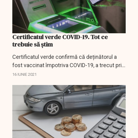
Certificatul verde COVID-19. Tot ce
trebuie să știm
Certificatul verde confirmă că deținătorul a
fost vaccinat împotriva COVID-19, a trecut prin
boală sau are un test cu rezultat negativ,
16 IUNIE 2021
documentul certificând una dintre aceste
situații.