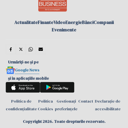
Actualitate
Finante
Video
Energie
Bănci
Companii
Evenimente
Urmăriți-ne și pe
Google News
și în aplicațiile mobile
Politica de
Politica
Gestionați
Contact
Declarație de
confidențialitate
Cookies
preferințele
accesibilitate
Copyright 2026. Toate drepturile rezervate.