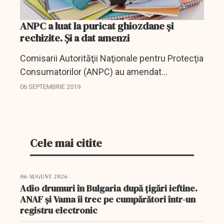
ANPC a luat la puricat ghiozdane și
rechizite. Și a dat amenzi
Comisarii Autorităţii Naţionale pentru Protecţia
Consumatorilor (ANPC) au amendat
comercianţii din Dragonul Roşu şi Doraly cu
06 SEPTEMBRIE 2019
488.000 de lei şi au aplicat 11 avertismente, în
cadrul unei...
Cele mai citite
06 AUGUST 2026
Adio drumuri în Bulgaria după țigări ieftine.
ANAF și Vama îi trec pe cumpărători într-un
registru electronic