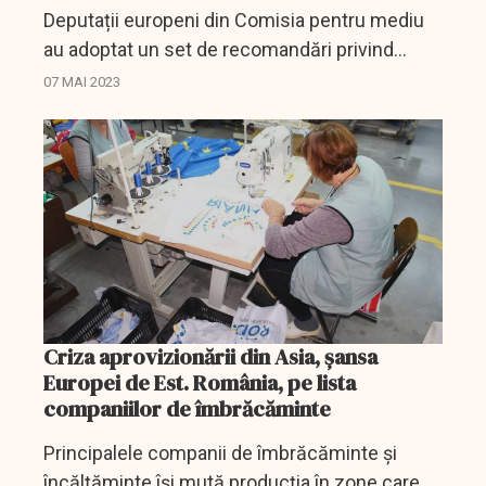
Deputații europeni din Comisia pentru mediu
au adoptat un set de recomandări privind
măsurile pe care ar trebui să le ia UE cu privire
07 MAI 2023
la consumul excesiv de haine și deșeurile
produse de...
Criza aprovizionării din Asia, șansa
Europei de Est. România, pe lista
companiilor de îmbrăcăminte
Principalele companii de îmbrăcăminte și
încălțăminte își mută producția în zone care