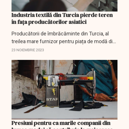
Industria textilă din Turcia pierde teren
în fața producătorilor asiatici
Producătorii de îmbrăcăminte din Turcia, al
treilea mare furnizor pentru piața de modă din
Europa, se confruntă cu majorarea costurilor
23 NOIEMBRIE 2023
de producție și riscă să rămână și mai mult
în...
Presiuni pentru ca marile companii din