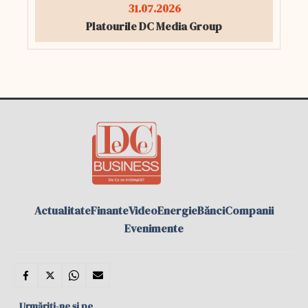
31.07.2026
Platourile DC Media Group
Actualitate
Finante
Video
Energie
Bănci
Companii
Evenimente
Urmăriți-ne și pe