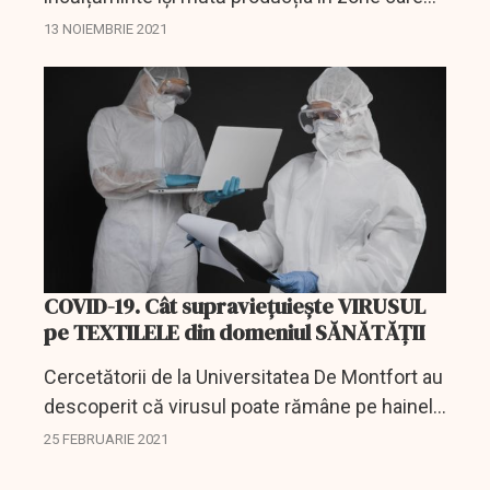
să fie mai aproape de magazinele din SUA și
13 NOIEMBRIE 2021
Europa, din cauza restricțiilor provocate de
pandemie...
COVID-19. Cât supraviețuiește VIRUSUL
pe TEXTILELE din domeniul SĂNĂTĂȚII
Cercetătorii de la Universitatea De Montfort au
descoperit că virusul poate rămâne pe hainele
utilizate în mod obișnuit timp de câteva zile și
25 FEBRUARIE 2021
recomandă spălarea regulată pentru a