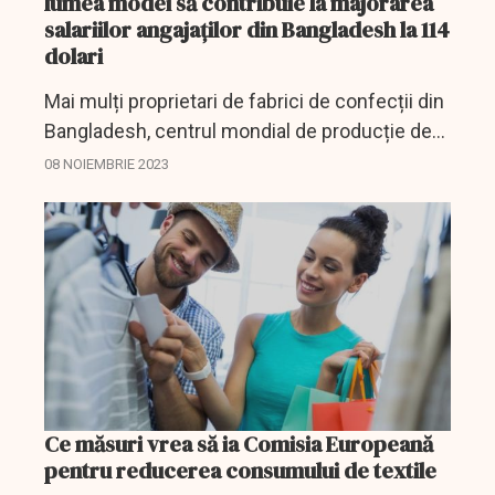
lumea modei să contribuie la majorarea
salariilor angajaţilor din Bangladesh la 114
dolari
Mai mulți proprietari de fabrici de confecții din
Bangladesh, centrul mondial de producție de
modă, cer clienților, printre care se numără și
08 NOIEMBRIE 2023
H&M, să îi ajute să plătească o creștere a...
Ce măsuri vrea să ia Comisia Europeană
pentru reducerea consumului de textile