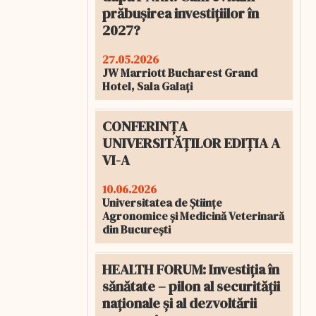
prăbușirea investițiilor în
2027?
27.05.2026
JW Marriott Bucharest Grand
Hotel, Sala Galați
CONFERINȚA
UNIVERSITĂȚILOR EDIȚIA A
VI-A
10.06.2026
Universitatea de Științe
Agronomice și Medicină Veterinară
din București
HEALTH FORUM: Investiția în
sănătate – pilon al securității
naționale și al dezvoltării