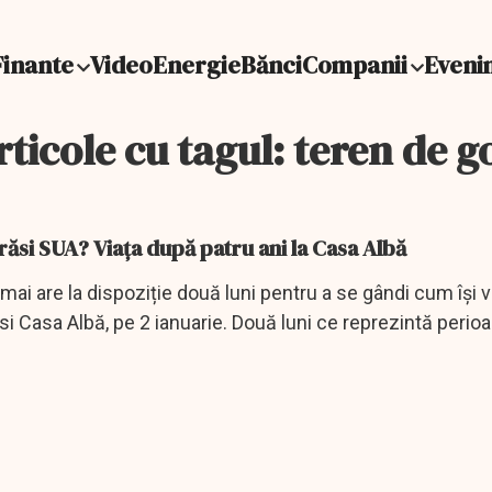
Finante
Video
Energie
Bănci
Companii
Eveni
rticole cu tagul: teren de go
si SUA? Viața după patru ani la Casa Albă
mai are la dispoziție două luni pentru a se gândi cum își 
i Casa Albă, pe 2 ianuarie. Două luni ce reprezintă perio