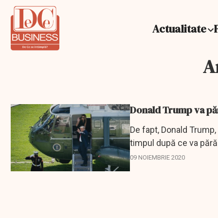
Actualitate
A
Donald Trump va pără
De fapt, Donald Trump, 
timpul după ce va părăs
tranziție...
09 NOIEMBRIE 2020