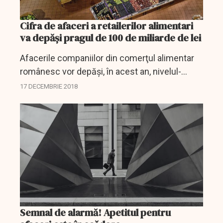
Cifra de afaceri a retailerilor alimentari
va depăși pragul de 100 de miliarde de lei
Afacerile companiilor din comerţul alimentar
românesc vor depăşi, în acest an, nivelul-
record de 100 de miliarde de lei, potrivit unei
17 DECEMBRIE 2018
analize a KeysFin.
Semnal de alarmă! Apetitul pentru