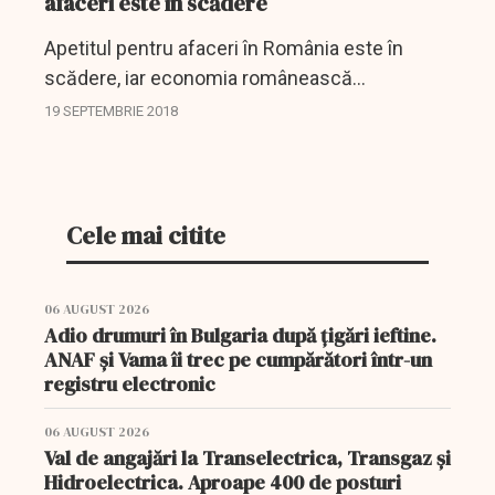
afaceri este în scădere
Apetitul pentru afaceri în România este în
scădere, iar economia românească
funcţionează precum o maşină cu frâna de
19 SEPTEMBRIE 2018
mână trasă, în condiţiile în care numărul
companiilor dizolvate a...
Cele mai citite
06 AUGUST 2026
Adio drumuri în Bulgaria după țigări ieftine.
ANAF și Vama îi trec pe cumpărători într-un
registru electronic
06 AUGUST 2026
Val de angajări la Transelectrica, Transgaz și
Hidroelectrica. Aproape 400 de posturi