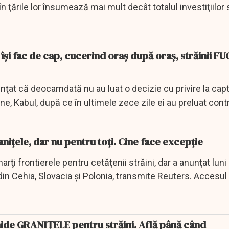
în ţările lor însumează mai mult decât totalul investiţiilor s
 își fac de cap, cucerind oraș după oraș, străinii FU
anunţat că deocamdată nu au luat o decizie cu privire la cap
ane, Kabul, după ce în ultimele zece zile ei au preluat cont
nițele, dar nu pentru toți. Cine face excepție
arţi frontierele pentru cetăţenii străini, dar a anunţat luni
i din Cehia, Slovacia şi Polonia, transmite Reuters. Accesul
hide GRANIȚELE pentru străini. Află până când