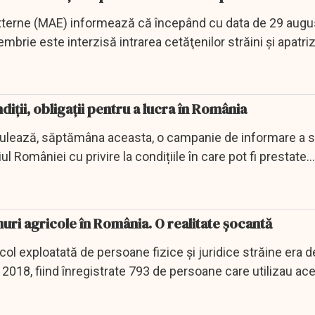
Externe (MAE) informează că începând cu data de 29 augus
brie este interzisă intrarea cetăţenilor străini şi apatriz
ndiții, obligații pentru a lucra în România
derulează, săptămâna aceasta, o campanie de informare a st
riul României cu privire la condițiile în care pot fi prestate...
nuri agricole în România. O realitate șocantă
col exploatată de persoane fizice şi juridice străine era 
i 2018, fiind înregistrate 793 de persoane care utilizau ac