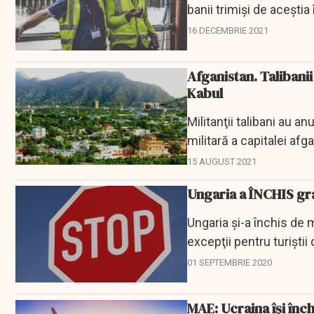
banii trimişi de aceştia 
16 DECEMBRIE 2021
Afganistan. Talibanii
Kabul
Militanţii talibani au 
militară a capitalei afg
asupra...
15 AUGUST 2021
Ungaria a ÎNCHIS gra
Ungaria şi-a închis de m
excepţii pentru turişti
permis...
01 SEPTEMBRIE 2020
MAE: Ucraina își înc