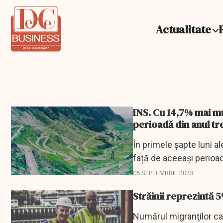
Actualitate
INS. Cu 14,7% mai mul
perioadă din anul tr
În primele șapte luni a
față de aceeași perioad
05 SEPTEMBRIE 2023
Străinii reprezintă 
Numărul migranţilor car