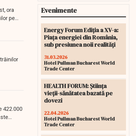
Evenimente
t, ora
ilor pe
Energy Forum Ediția a XV-a:
Piața energiei din România,
sub presiunea noii realități
31.03.2026
răinilor
Hotel Pullman Bucharest World
Trade Center
HEALTH FORUM: Știința
vieții-sănătatea bazată pe
dovezi
de 422.000
22.04.2026
este
Hotel Pullman Bucharest World
Trade Center