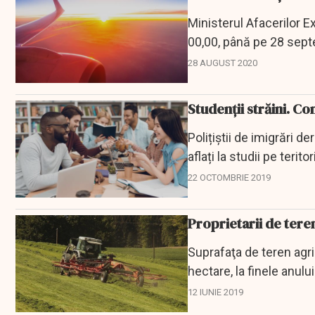
Ministerul Afacerilor 
00,00, până pe 28 septem
teritoriul...
28 AUGUST 2020
Studenții străini. Co
Polițiștii de imigrări 
aflați la studii pe terito
22 OCTOMBRIE 2019
Proprietarii de tere
Suprafaţa de teren agri
hectare, la finele anulu
terenuri,...
12 IUNIE 2019