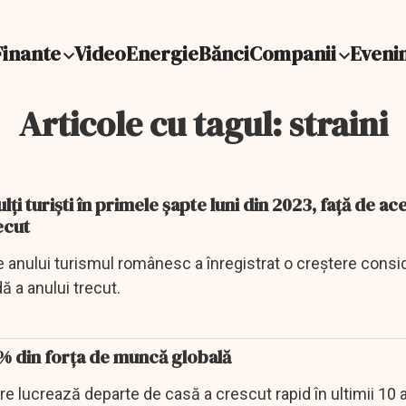
Finante
Video
Energie
Bănci
Companii
Eveni
Articole cu tagul: straini
ți turiști în primele șapte luni din 2023, față de ac
ecut
le anului turismul românesc a înregistrat o creștere consi
ă a anului trecut.
5% din forţa de muncă globală
e lucrează departe de casă a crescut rapid în ultimii 10 an