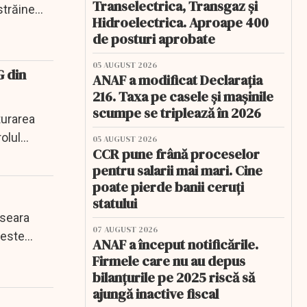
Transelectrica, Transgaz și
trăine...
Hidroelectrica. Aproape 400
de posturi aprobate
05 AUGUST 2026
G din
ANAF a modificat Declarația
216. Taxa pe casele și mașinile
scumpe se triplează în 2026
turarea
rolul
05 AUGUST 2026
CCR pune frână proceselor
pentru salarii mai mari. Cine
poate pierde banii ceruți
statului
 seara
07 AUGUST 2026
 este
ANAF a început notificările.
Firmele care nu au depus
bilanțurile pe 2025 riscă să
ajungă inactive fiscal