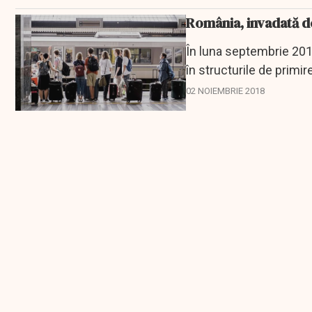
România, invadată de
În luna septembrie 201
în structurile de primir
iar...
02 NOIEMBRIE 2018