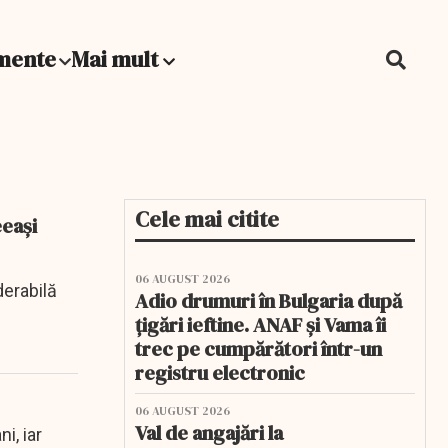
mente
Mai mult
Cele mai citite
eeași
06 AUGUST 2026
derabilă
Adio drumuri în Bulgaria după
țigări ieftine. ANAF și Vama îi
trec pe cumpărători într-un
registru electronic
06 AUGUST 2026
Val de angajări la
i, iar