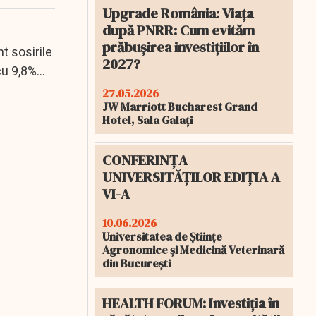
Upgrade România: Viața
după PNRR: Cum evităm
prăbușirea investițiilor în
t sosirile
2027?
cu 9,8%
27.05.2026
JW Marriott Bucharest Grand
Hotel, Sala Galați
CONFERINȚA
UNIVERSITĂȚILOR EDIȚIA A
VI-A
10.06.2026
Universitatea de Științe
Agronomice și Medicină Veterinară
din București
HEALTH FORUM: Investiția în