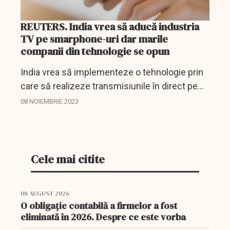
REUTERS. India vrea să aducă industria
TV pe smarphone-uri dar marile
companii din tehnologie se opun
India vrea să implementeze o tehnologie prin
care să realizeze transmisiunile în direct pe
smartephone-uri, fără a fi nevoie de rețeua de
08 NOIEMBRIE 2023
telefonie mobilă.
Cele mai citite
08 AUGUST 2026
O obligație contabilă a firmelor a fost
eliminată în 2026. Despre ce este vorba