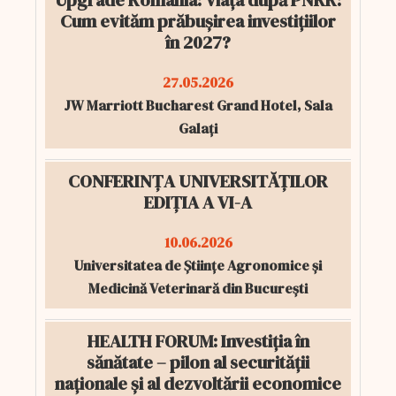
Upgrade România: Viața după PNRR:
Cum evităm prăbușirea investițiilor
în 2027?
27.05.2026
JW Marriott Bucharest Grand Hotel, Sala
Galați
CONFERINȚA UNIVERSITĂȚILOR
EDIȚIA A VI-A
10.06.2026
Universitatea de Științe Agronomice și
Medicină Veterinară din București
HEALTH FORUM: Investiția în
sănătate – pilon al securității
naționale și al dezvoltării economice