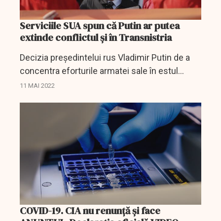
Serviciile SUA spun că Putin ar putea
extinde conflictul și în Transnistria
Decizia președintelui rus Vladimir Putin de a
concentra eforturile armatei sale în estul
Ucrainei este probabil o "schimbare temporară
11 MAI 2022
pentru a se regrupa", a declarat marți
senatorilor cel mai...
COVID-19. CIA nu renunță și face