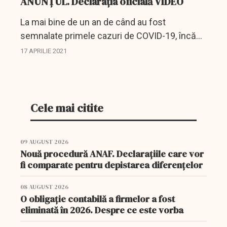
ANUNȚUL. Declarația oficială VIDEO
La mai bine de un an de când au fost
semnalate primele cazuri de COVID-19, încă
nu se știe precis de unde a pornit pandemia.
17 APRILIE 2021
Cele mai citite
09 AUGUST 2026
Nouă procedură ANAF. Declarațiile care vor
fi comparate pentru depistarea diferențelor
08 AUGUST 2026
O obligație contabilă a firmelor a fost
eliminată în 2026. Despre ce este vorba