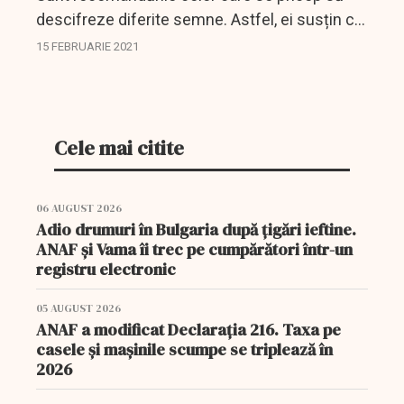
descifreze diferite semne. Astfel, ei susțin că
pe 16 februarie este interzisă lenea. Mai exact,
15 FEBRUARIE 2021
nu trebuie făcut nimic fără tragere de inimă,
așa,...
Cele mai citite
06 AUGUST 2026
Adio drumuri în Bulgaria după țigări ieftine.
ANAF și Vama îi trec pe cumpărători într-un
registru electronic
05 AUGUST 2026
ANAF a modificat Declarația 216. Taxa pe
casele și mașinile scumpe se triplează în
2026