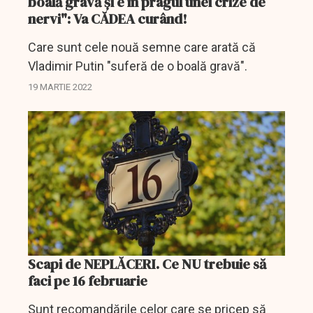
boală gravă și e în pragul unei crize de
nervi": Va CĂDEA curând!
Care sunt cele nouă semne care arată că
Vladimir Putin "suferă de o boală gravă".
19 MARTIE 2022
Scapi de NEPLĂCERI. Ce NU trebuie să
faci pe 16 februarie
Sunt recomandările celor care se pricep să