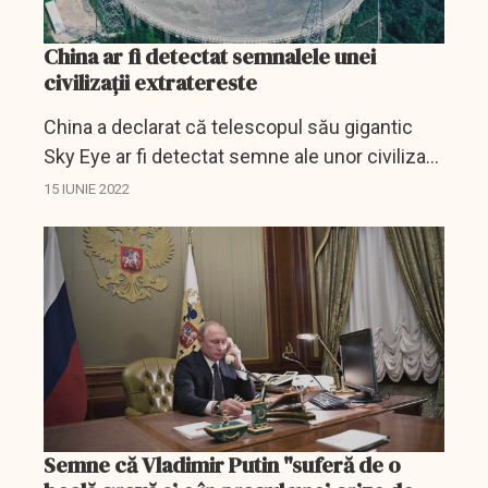
China ar fi detectat semnalele unei
civilizații extratereste
China a declarat că telescopul său gigantic
Sky Eye ar fi detectat semne ale unor civilizații
extraterestre, potrivit unei relatări a publicației
15 IUNIE 2022
Science and Technology Daily, care este...
Semne că Vladimir Putin "suferă de o