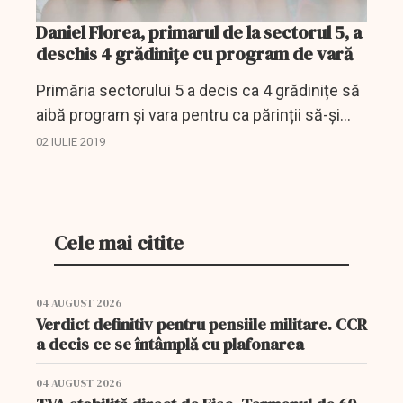
Daniel Florea, primarul de la sectorul 5, a
deschis 4 grădinițe cu program de vară
Primăria sectorului 5 a decis ca 4 grădinițe să
aibă program și vara pentru ca părinții să-și
poată lăsa copii cât timp sunt la serviciu, fără
02 IULIE 2019
a-și lua zile de concediu.
Cele mai citite
04 AUGUST 2026
Verdict definitiv pentru pensiile militare. CCR
a decis ce se întâmplă cu plafonarea
04 AUGUST 2026