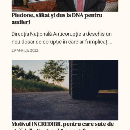
Piedone, săltat și dus la DNA pentru
audieri
Direcția Națională Anticorupție a deschis un
nou dosar de corupție în care ar fi implicați
Daniel Florea și Cristian Popescu Piedone,
29 APRILIE 2022
fostul și actualul primar al Sectorului 5.
Motivul INCREDIBIL pentru care sute de