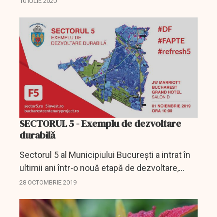
10 IULIE 2020
SECTORUL 5 - Exemplu de dezvoltare
durabilă
Sectorul 5 al Municipiului București a intrat în
ultimii ani într-o nouă etapă de dezvoltare,
marcată de planificarea riguroasă a direcțiilor
28 OCTOMBRIE 2019
strategice de intervenție și maximizarea
tuturor...