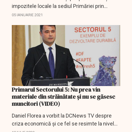
impozitele locale la sediul Primăriei prin
intermediul unei staţii de plată automate.
05 IANUARIE 2021
Primarul Sectorului 5: Nu prea vin
materiale din străinătate și nu se găsesc
muncitori (VIDEO)
Daniel Florea a vorbit la DCNews TV despre
criza economică și ce fel se resimte la nivelul
primăriilor.