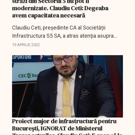
străzi din Sectorul 5 nu pot fi
modernizate. Claudiu Ceti: Degeaba
avem capacitatea necesară
Claudiu Ceti, președinte CA al Societății
Infrastructura S5 SA, a atras atenţia asupra
unei situaţii incredibile: Primăria Sectorului 5
19 APRILIE 2022
vrea să preia de la Primăria Capitalei sute de
străzi...
Proiect major de infrastructură pentru
Bucureşti, IGNORAT de Ministerul