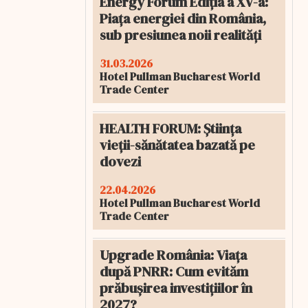
Energy Forum Ediția a XV-a:
Piața energiei din România,
sub presiunea noii realități
31.03.2026
Hotel Pullman Bucharest World
Trade Center
HEALTH FORUM: Știința
vieții-sănătatea bazată pe
dovezi
22.04.2026
Hotel Pullman Bucharest World
Trade Center
Upgrade România: Viața
după PNRR: Cum evităm
prăbușirea investițiilor în
2027?