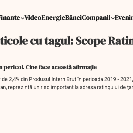
Finante
Video
Energie
Bănci
Companii
Eveni
ticole cu tagul: Scope Rati
 în pericol. Cine face această afirmație
r de 2,4% din Produsul Intern Brut în perioada 2019 - 2021
an, reprezintă un risc important la adresa ratingului de ţar