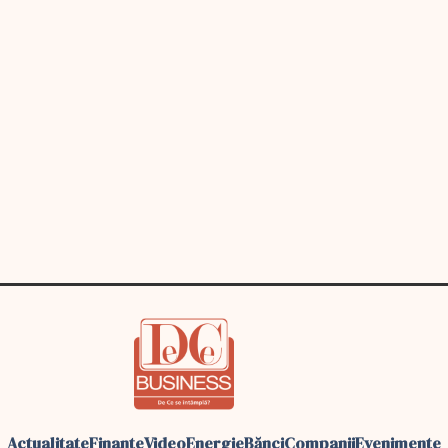
Actualitate
Finante
Video
Energie
Bănci
Companii
Evenimente