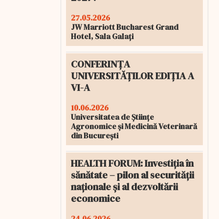
27.05.2026
JW Marriott Bucharest Grand
Hotel, Sala Galați
CONFERINȚA
UNIVERSITĂȚILOR EDIȚIA A
VI-A
10.06.2026
Universitatea de Științe
Agronomice și Medicină Veterinară
din București
HEALTH FORUM: Investiția în
sănătate – pilon al securității
naționale și al dezvoltării
economice
24.06.2026