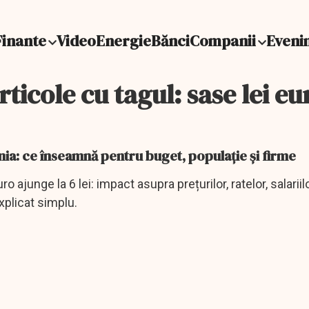
Finante
Video
Energie
Bănci
Companii
Eveni
rticole cu tagul: sase lei eu
ânia: ce înseamnă pentru buget, populație și firme
 ajunge la 6 lei: impact asupra prețurilor, ratelor, salariilo
plicat simplu.