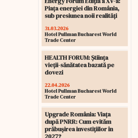
Energy Forum Ediția a XV-a:
Piața energiei din România,
sub presiunea noii realități
31.03.2026
Hotel Pullman Bucharest World
Trade Center
HEALTH FORUM: Știința
vieții-sănătatea bazată pe
dovezi
22.04.2026
Hotel Pullman Bucharest World
Trade Center
Upgrade România: Viața
după PNRR: Cum evităm
prăbușirea investițiilor în
2027?