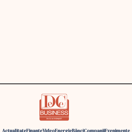
Actualitate
Finante
Video
Energie
Bănci
Companii
Evenimente