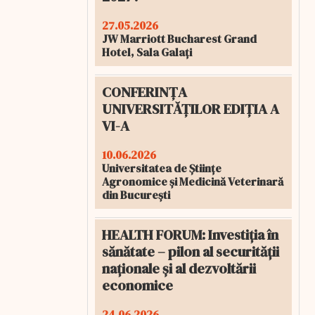
27.05.2026
JW Marriott Bucharest Grand
Hotel, Sala Galați
CONFERINȚA
UNIVERSITĂȚILOR EDIȚIA A
VI-A
10.06.2026
Universitatea de Științe
Agronomice și Medicină Veterinară
din București
HEALTH FORUM: Investiția în
sănătate – pilon al securității
naționale și al dezvoltării
economice
24.06.2026