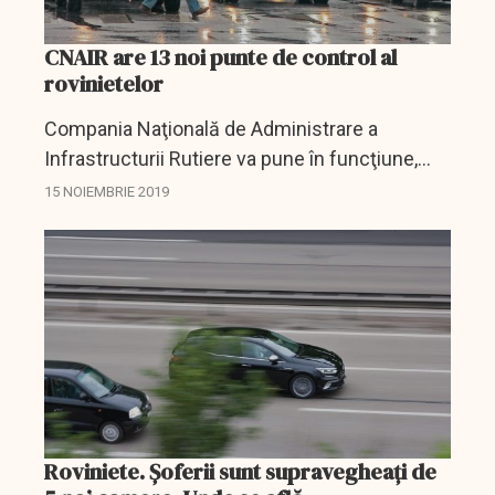
CNAIR are 13 noi punte de control al
rovinietelor
Compania Naţională de Administrare a
Infrastructurii Rutiere va pune în funcţiune,
începând de vineri, 13 noi puncte fixe de
15 NOIEMBRIE 2019
control valabilitate rovinietă, prin intermediul
cărora vor fi...
Roviniete. Șoferii sunt supravegheați de