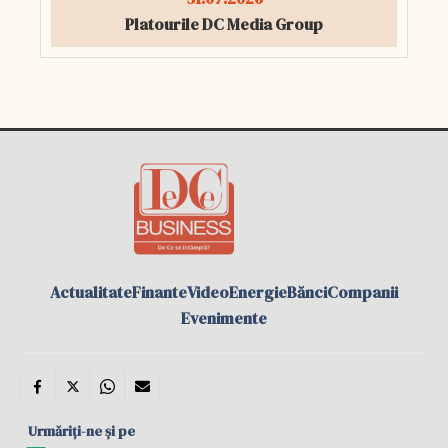
Platourile DC Media Group
Actualitate
Finante
Video
Energie
Bănci
Companii
Evenimente
Urmăriți-ne și pe