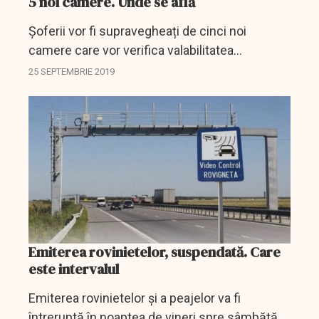
5 noi camere. Unde se află
Șoferii vor fi supravegheați de cinci noi
camere care vor verifica valabilitatea
rovinietelor autovehiculelor pe care le conduc.
25 SEPTEMBRIE 2019
Emiterea rovinietelor, suspendată. Care
este intervalul
Emiterea rovinietelor şi a peajelor va fi
întreruptă în noaptea de vineri spre sâmbătă,