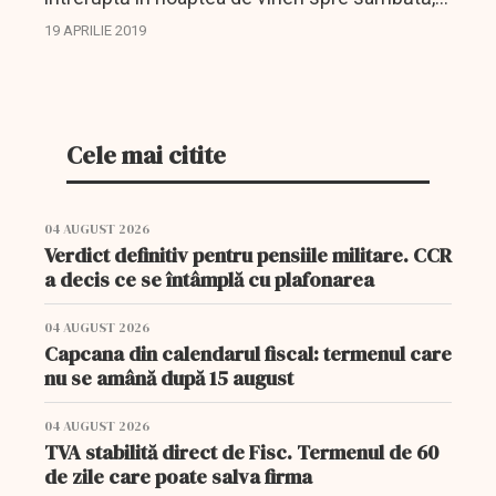
trei ore şi jumătate, ca urmare a unor lucrări de
19 APRILIE 2019
mentenanţă la sistemul informatic, a anunţat...
Cele mai citite
04 AUGUST 2026
Verdict definitiv pentru pensiile militare. CCR
a decis ce se întâmplă cu plafonarea
04 AUGUST 2026
Capcana din calendarul fiscal: termenul care
nu se amână după 15 august
04 AUGUST 2026
TVA stabilită direct de Fisc. Termenul de 60
de zile care poate salva firma