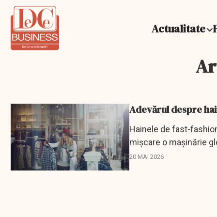
Actualitate
Ar
Adevărul despre haine
Hainele de fast-fashion
mișcare o mașinărie glo
online și...
20 MAI 2026