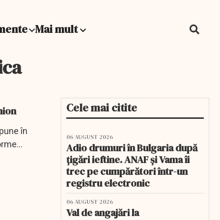
mente
Mai mult
ica
Cele mai citite
hion
 pune în
06 AUGUST 2026
forme
Adio drumuri în Bulgaria după
țigări ieftine. ANAF și Vama îi
trec pe cumpărători într-un
registru electronic
06 AUGUST 2026
Val de angajări la