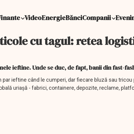
Finante
Video
Energie
Bănci
Companii
Eveni
ticole cu tagul: retea logist
le ieftine. Unde se duc, de fapt, banii din fast-fas
 par ieftine când le cumperi, dar fiecare bluză sau tricou
bală uriașă - fabrici, containere, depozite, reclame, plat