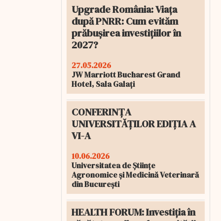
Upgrade România: Viața
după PNRR: Cum evităm
prăbușirea investițiilor în
2027?
27.05.2026
JW Marriott Bucharest Grand
Hotel, Sala Galați
CONFERINȚA
UNIVERSITĂȚILOR EDIȚIA A
VI-A
10.06.2026
Universitatea de Științe
Agronomice și Medicină Veterinară
din București
HEALTH FORUM: Investiția în